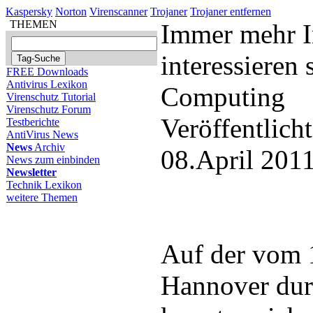
Kaspersky
Norton
Virenscanner
Trojaner
Trojaner entfernen
THEMEN
Immer mehr I
interessieren 
FREE Downloads
Antivirus Lexikon
Computing
Virenschutz Tutorial
Virenschutz Forum
Veröffentlich
Testberichte
AntiVirus News
News
Archiv
08.April 201
News zum einbinden
Newsletter
Technik Lexikon
weitere Themen
Auf der vom 1
Hannover dur