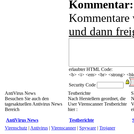
Kommentar:
Kommentare
und dann frei
erlaubter HTML Code:
<b> <i> <em> <br> <strong> <blo
Security Code
AntiVirus News
Testberichte
S
Besuchen Sie auch den
Nach Herstellern geordnet, die
N
tagesaktuellen Antivirus News
User Virenscanner Testberichte
V
Bereich
hier :
e
AntiVirus News
Testberichte
Virenschutz
|
Antivirus
|
Virenscanner
|
Spyware
|
Trojaner