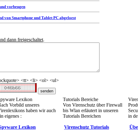
 und vorbeugen
d von Smartphone und Tablet PC abgeloest
und dann freigeschaltet
.
ckquote> <tt> <li> <ol> <ul>
pyware Lexikon
Tutorials Bereiche
Vire
ach Vorbild unseres
Von Virenschutz über Firewall
Prod
irenlexikons haben wir auch
bis Wlan erläutert in unseren
Secur
in eigenes :
Tutorials Bereichen
in de
Spyware Lexikon
Virenschutz Tutorials
Übe