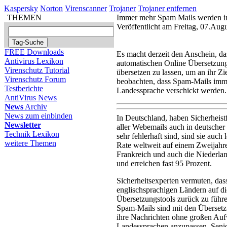
Kaspersky
Norton
Virenscanner
Trojaner
Trojaner entfernen
THEMEN
Immer mehr Spam Mails werden in
Veröffentlicht am Freitag, 07.Au
FREE Downloads
Es macht derzeit den Anschein, d
Antivirus Lexikon
automatischen Online Übersetzungs
Virenschutz Tutorial
übersetzen zu lassen, um an ihr Zie
Virenschutz Forum
beobachten, dass Spam-Mails imme
Testberichte
Landessprache verschickt werden.
AntiVirus News
News
Archiv
News zum einbinden
In Deutschland, haben Sicherheistf
Newsletter
aller Webemails auch in deutscher
Technik Lexikon
sehr fehlerhaft sind, sind sie auch
weitere Themen
Rate weltweit auf einem Zweijahr
Frankreich und auch die Niederla
und erreichen fast 95 Prozent.
Sicherheitsexperten vermuten, dass
englischsprachigen Ländern auf di
Übersetzungstools zurück zu führen
Spam-Mails sind mit den Übersetz
ihre Nachrichten ohne großen Au
Landessprachen anzupassen. Seni