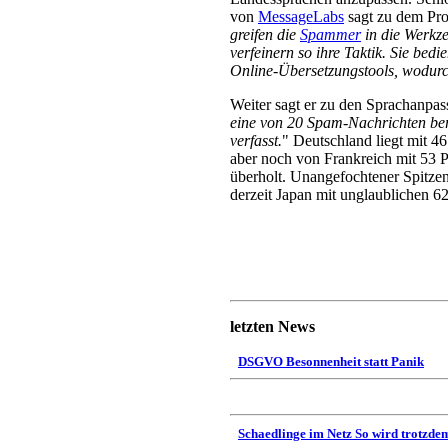
von
MessageLabs
sagt zu dem Pro
greifen die
Spammer
in die Werkz
verfeinern so ihre Taktik. Sie bed
Online-Übersetzungstools, wodurch 
Weiter sagt er zu den Sprachanpa
eine von 20 Spam-Nachrichten bere
verfasst.
" Deutschland liegt mit 4
aber noch von Frankreich mit 53 
überholt. Unangefochtener Spitzen
derzeit Japan mit unglaublichen 62
letzten News
DSGVO Besonnenheit statt Panik
Schaedlinge im Netz So wird trotzdem