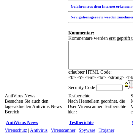
Gefahren aus dem Internet erkennen
Navigationsgeraete werden zunehmen
Kommentar:
Kommentare werden
erst geprüft 
erlaubter HTML Code:
<b> <i> <em> <br> <strong> <blo
Security Code
AntiVirus News
Testberichte
S
Besuchen Sie auch den
Nach Herstellern geordnet, die
N
tagesaktuellen Antivirus News
User Virenscanner Testberichte
V
Bereich
hier :
e
AntiVirus News
Testberichte
Virenschutz
|
Antivirus
|
Virenscanner
|
Spyware
|
Trojaner