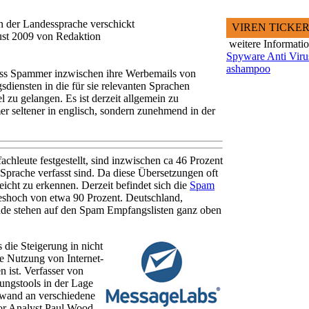
 der Landessprache verschickt
VIREN TICKE
gust 2009 von Redaktion
weitere Informati
Spyware Anti Viru
ashampoo
ass Spammer inzwischen ihre Werbemails von
diensten in die für sie relevanten Sprachen
l zu gelangen. Es ist derzeit allgemein zu
r seltener in englisch, sondern zunehmend in der
achleute festgestellt, sind inzwischen ca 46 Prozent
 Sprache verfasst sind. Da diese Übersetzungen oft
 leicht zu erkennen. Derzeit befindet sich die
Spam
eshoch von etwa 90 Prozent. Deutschland,
nde stehen auf den Spam Empfangslisten ganz oben
 die Steigerung in nicht
e Nutzung von Internet-
 ist. Verfasser von
ungstools in der Lage
fwand an verschiedene
or Analyst Paul Wood