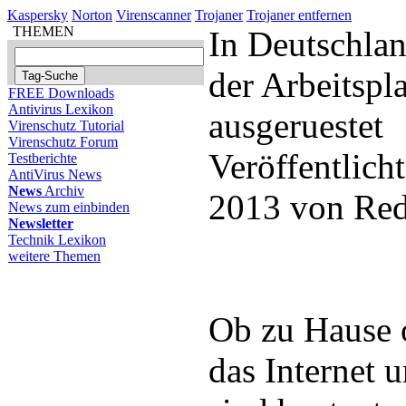
Kaspersky
Norton
Virenscanner
Trojaner
Trojaner entfernen
THEMEN
In Deutschlan
der Arbeitspl
FREE Downloads
Antivirus Lexikon
ausgeruestet
Virenschutz Tutorial
Virenschutz Forum
Veröffentlicht
Testberichte
AntiVirus News
News
Archiv
2013 von Red
News zum einbinden
Newsletter
Technik Lexikon
weitere Themen
Ob zu Hause o
das Internet 