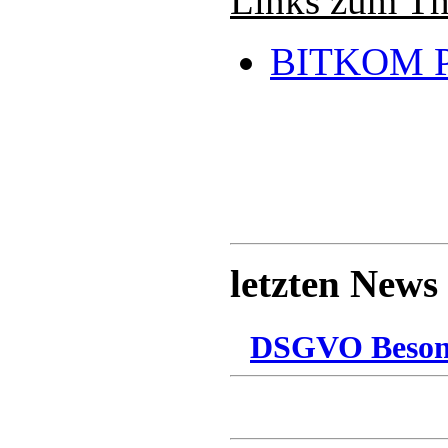
Links zum T
BITKOM P
letzten News
DSGVO Besonn