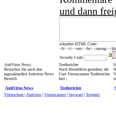
und dann frei
erlaubter HTML Code:
<b> <i> <em> <br> <strong> <blo
Security Code
AntiVirus News
Testberichte
S
Besuchen Sie auch den
Nach Herstellern geordnet, die
N
tagesaktuellen Antivirus News
User Virenscanner Testberichte
V
Bereich
hier :
e
AntiVirus News
Testberichte
Virenschutz
|
Antivirus
|
Virenscanner
|
Spyware
|
Trojaner