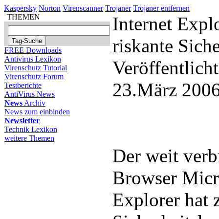
Kaspersky
Norton
Virenscanner
Trojaner
Trojaner entfernen
THEMEN
Internet Expl
riskante Siche
FREE Downloads
Antivirus Lexikon
Veröffentlich
Virenschutz Tutorial
Virenschutz Forum
23.März 2006
Testberichte
AntiVirus News
News
Archiv
News zum einbinden
Newsletter
Technik Lexikon
weitere Themen
Der weit verb
Browser Micro
Explorer hat 