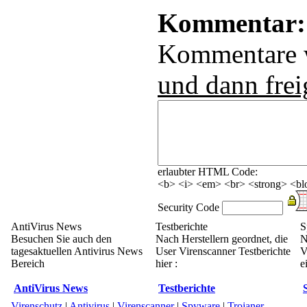
Kommentar:
Kommentare
und dann frei
erlaubter HTML Code:
<b> <i> <em> <br> <strong> <blo
Security Code
AntiVirus News
Testberichte
S
Besuchen Sie auch den
Nach Herstellern geordnet, die
N
tagesaktuellen Antivirus News
User Virenscanner Testberichte
V
Bereich
hier :
e
AntiVirus News
Testberichte
Virenschutz
|
Antivirus
|
Virenscanner
|
Spyware
|
Trojaner