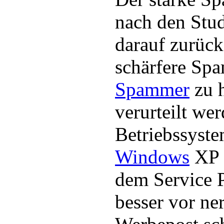
nach den Stu
darauf zurüc
schärfere Spa
Spammer
zu h
verurteilt we
Betriebssyste
Windows
XP b
dem Service 
besser vor ner