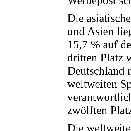
Werbepost sc
Die asiatisch
und Asien lie
15,7 % auf d
dritten Platz
Deutschland n
weltweiten S
verantwortlic
zwölften Platz
Die weltweit