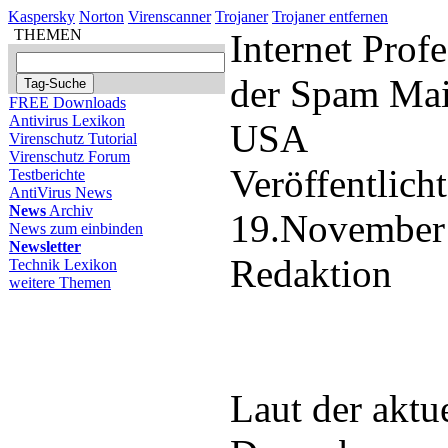
Kaspersky
Norton
Virenscanner
Trojaner
Trojaner entfernen
THEMEN
Internet Prof
der Spam Mai
FREE Downloads
Antivirus Lexikon
USA
Virenschutz Tutorial
Virenschutz Forum
Veröffentlich
Testberichte
AntiVirus News
News
Archiv
19.November
News zum einbinden
Newsletter
Redaktion
Technik Lexikon
weitere Themen
Laut der aktu