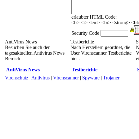
erlaubter HTML Code:
<b> <i> <em> <br> <strong> <blo
Security Code
AntiVirus News
Testberichte
S
Besuchen Sie auch den
Nach Herstellern geordnet, die
N
tagesaktuellen Antivirus News
User Virenscanner Testberichte
V
Bereich
hier :
e
AntiVirus News
Testberichte
Virenschutz
|
Antivirus
|
Virenscanner
|
Spyware
|
Trojaner