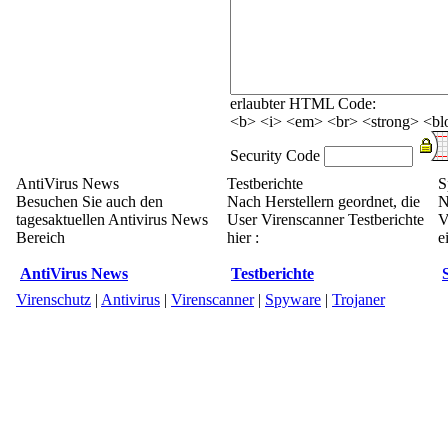
erlaubter HTML Code:
<b> <i> <em> <br> <strong> <blo
Security Code
AntiVirus News
Testberichte
S
Besuchen Sie auch den
Nach Herstellern geordnet, die
N
tagesaktuellen Antivirus News
User Virenscanner Testberichte
V
Bereich
hier :
e
AntiVirus News
Testberichte
Virenschutz
|
Antivirus
|
Virenscanner
|
Spyware
|
Trojaner