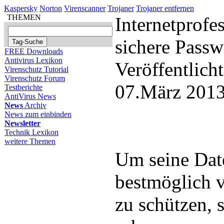
Kaspersky
Norton
Virenscanner
Trojaner
Trojaner entfernen
THEMEN
Internetprofes
sichere Passw
FREE Downloads
Antivirus Lexikon
Veröffentlich
Virenschutz Tutorial
Virenschutz Forum
07.März 2013
Testberichte
AntiVirus News
News
Archiv
News zum einbinden
Newsletter
Technik Lexikon
weitere Themen
Um seine Date
bestmöglich v
zu schützen, s