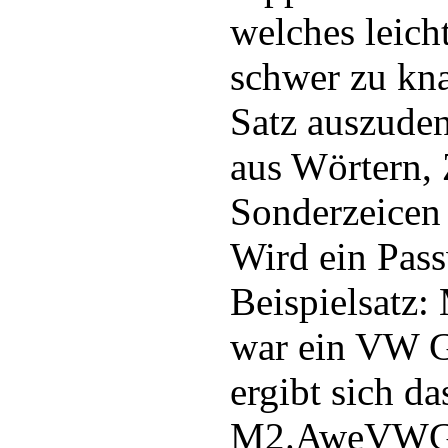
welches leich
schwer zu kna
Satz auszuden
aus Wörtern,
Sonderzeicen
Wird ein Pas
Beispielsatz:
war ein VW Go
ergibt sich d
M2.AweVWG