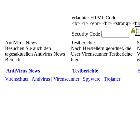
erlaubter HTML Code:
<b> <i> <em> <br> <strong> <blo
Security Code
AntiVirus News
Testberichte
S
Besuchen Sie auch den
Nach Herstellern geordnet, die
N
tagesaktuellen Antivirus News
User Virenscanner Testberichte
V
Bereich
hier :
e
AntiVirus News
Testberichte
Virenschutz
|
Antivirus
|
Virenscanner
|
Spyware
|
Trojaner