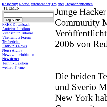
Kaspersky
Norton
Virenscanner
Trojaner
Trojaner entfernen
THEMEN
Junge Hacker 
Community 
FREE Downloads
Antivirus Lexikon
Veröffentlich
Virenschutz Tutorial
Virenschutz Forum
2006 von Red
Testberichte
AntiVirus News
News
Archiv
News zum einbinden
Newsletter
Technik Lexikon
weitere Themen
Die beiden T
und Sverio M
New York habe