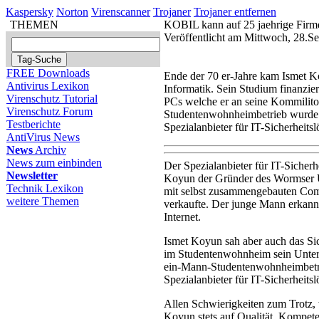
Kaspersky
Norton
Virenscanner
Trojaner
Trojaner entfernen
THEMEN
KOBIL kann auf 25 jaehrige Firm
Veröffentlicht am Mittwoch, 28.S
FREE Downloads
Ende der 70 er-Jahre kam Ismet K
Antivirus Lexikon
Informatik. Sein Studium finanzi
Virenschutz Tutorial
PCs welche er an seine Kommilito
Virenschutz Forum
Studentenwohnheimbetrieb wurde m
Testberichte
Spezialanbieter für IT-Sicherheits
AntiVirus News
News
Archiv
News zum einbinden
Der Spezialanbieter für IT-Sicher
Newsletter
Koyun der Gründer des Wormser U
Technik Lexikon
mit selbst zusammengebauten Com
weitere Themen
verkaufte. Der junge Mann erkannte
Internet.
Ismet Koyun sah aber auch das Si
im Studentenwohnheim sein Unt
ein-Mann-Studentenwohnheimbetrie
Spezialanbieter für IT-Sicherheits
Allen Schwierigkeiten zum Trotz, 
Koyun stets auf Qualität, Kompete