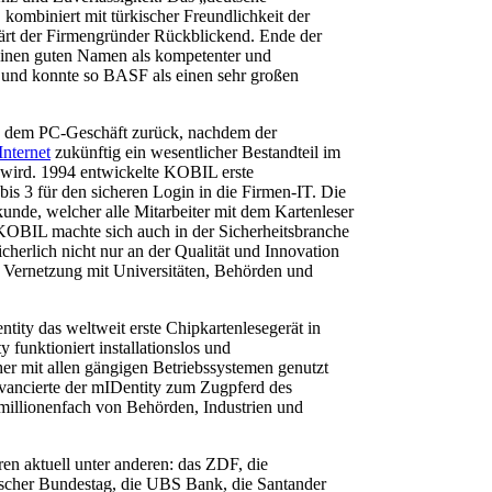
 kombiniert mit türkischer Freundlichkeit der
lärt der Firmengründer Rückblickend. Ende der
einen guten Namen als kompetenter und
r und konnte so BASF als einen sehr großen
s dem PC-Geschäft zurück, nachdem der
Internet
zukünftig ein wesentlicher Bestandteil im
 wird. 1994 entwickelte KOBIL erste
bis 3 für den sicheren Login in die Firmen-IT. Die
nde, welcher alle Mitarbeiter mit dem Kartenleser
KOBIL machte sich auch in der Sicherheitsbranche
cherlich nicht nur an der Qualität und Innovation
n Vernetzung mit Universitäten, Behörden und
ity das weltweit erste Chipkartenlesegerät in
funktioniert installationslos und
er mit allen gängigen Betriebssystemen genutzt
avancierte der mIDentity zum Zugpferd des
illionenfach von Behörden, Industrien und
 aktuell unter anderen: das ZDF, die
her Bundestag, die UBS Bank, die Santander