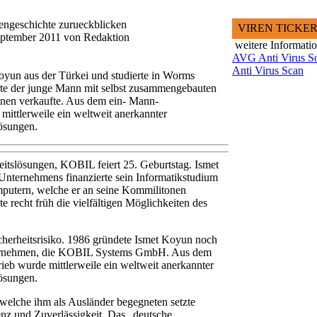
engeschichte zurueckblicken
VIREN TICKE
eptember 2011 von Redaktion
weitere Informati
AVG Anti Virus S
Anti Virus Scan
oyun aus der Türkei und studierte in Worms
erte der junge Mann mit selbst zusammengebauten
nen verkaufte. Aus dem ein- Mann-
ittlerweile ein weltweit anerkannter
lösungen.
heitslösungen, KOBIL feiert 25. Geburtstag. Ismet
nternehmens finanzierte sein Informatikstudium
putern, welche er an seine Kommilitonen
 recht früh die vielfältigen Möglichkeiten des
cherheitsrisiko. 1986 gründete Ismet Koyun noch
ernehmen, die KOBIL Systems GmbH. Aus dem
b wurde mittlerweile ein weltweit anerkannter
lösungen.
welche ihm als Ausländer begegneten setzte
nz und Zuverlässigkeit. Das „deutsche