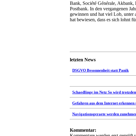
Bank, Société Générale, Akbank,
Postbank. In den vergangenen Jah
gewinnen und hat viel Lob, unter 
hat bewiesen, dass es sich lohnt f
letzten News
DSGVO Besonnenheit statt Panik
Schaedlinge im Netz So wird trotzdem
Gefahren aus dem Internet erkennen
Navigationsgeraete werden zunehmen
Kommentar:
Kommentare werden
erst geprüft 