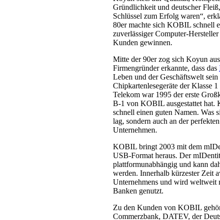
Gründlichkeit und deutscher Fleiß,
Schlüssel zum Erfolg waren“, erk
80er machte sich KOBIL schnell 
zuverlässiger Computer-Herstelle
Kunden gewinnen.
Mitte der 90er zog sich Koyun au
Firmengründer erkannte, dass das
Leben und der Geschäftswelt sein
Chipkartenlesegeräte der Klasse 1 
Telekom war 1995 der erste Großku
B-1 von KOBIL ausgestattet hat. 
schnell einen guten Namen. Was si
lag, sondern auch an der perfekte
Unternehmen.
KOBIL bringt 2003 mit dem mIDent
USB-Format heraus. Der mIDentity 
plattformunabhängig und kann dah
werden. Innerhalb kürzester Zeit 
Unternehmens und wird weltweit m
Banken genutzt.
Zu den Kunden von KOBIL gehören
Commerzbank, DATEV, der Deutsc