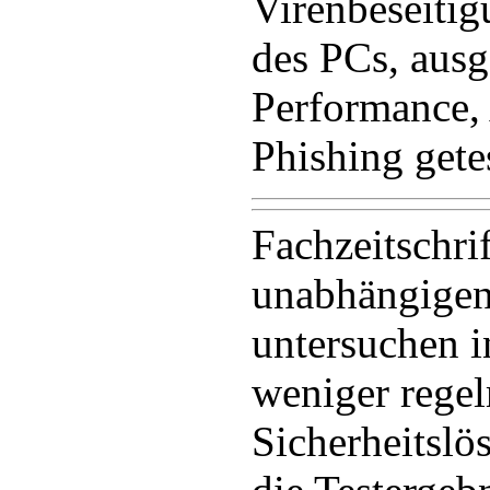
Virenbeseiti
des PCs, ausg
Performance,
Phishing getes
Fachzeitschri
unabhängigen
untersuchen i
weniger rege
Sicherheitsl