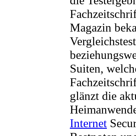
die Testergeb
Fachzeitschr
Magazin beka
Vergleichstes
beziehungswei
Suiten, welch
Fachzeitschri
glänzt die akt
Heimanwende
Internet
Secur