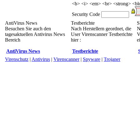
<b> <i> <em> <br> <strong> <blo
Security Code
AntiVirus News
Testberichte
S
Besuchen Sie auch den
Nach Herstellern geordnet, die
N
tagesaktuellen Antivirus News
User Virenscanner Testberichte
V
Bereich
hier :
e
AntiVirus News
Testberichte
Virenschutz
|
Antivirus
|
Virenscanner
|
Spyware
|
Trojaner