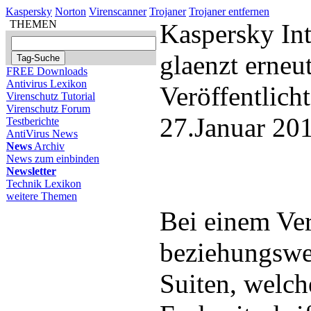
Kaspersky
Norton
Virenscanner
Trojaner
Trojaner entfernen
THEMEN
Kaspersky Int
glaenzt erneu
FREE Downloads
Antivirus Lexikon
Veröffentlich
Virenschutz Tutorial
Virenschutz Forum
27.Januar 20
Testberichte
AntiVirus News
News
Archiv
News zum einbinden
Newsletter
Technik Lexikon
weitere Themen
Bei einem Ver
beziehungswei
Suiten, welch