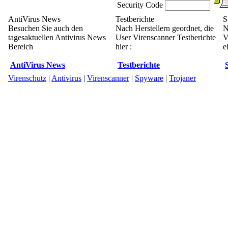
Security Code
AntiVirus News
Testberichte
S
Besuchen Sie auch den
Nach Herstellern geordnet, die
N
tagesaktuellen Antivirus News
User Virenscanner Testberichte
V
Bereich
hier :
e
AntiVirus News
Testberichte
Virenschutz
|
Antivirus
|
Virenscanner
|
Spyware
|
Trojaner