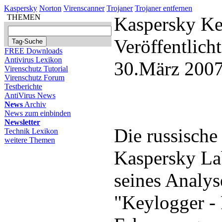
Kaspersky
Norton
Virenscanner
Trojaner
Trojaner entfernen
THEMEN
Kaspersky Ke
Veröffentlich
FREE Downloads
Antivirus Lexikon
30.März 2007
Virenschutz Tutorial
Virenschutz Forum
Testberichte
AntiVirus News
News
Archiv
News zum einbinden
Newsletter
Die russische
Technik Lexikon
weitere Themen
Kaspersky Lab
seines Analys
"Keylogger -