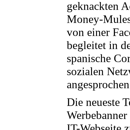
geknackten A
Money-Mules
von einer F
begleitet in 
spanische Co
sozialen Netz
angesprochen
Die neueste Te
Werbebanner a
IT-Webseite z