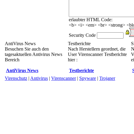
erlaubter HTML Code:
<b> <i> <em> <br> <strong> <blo
Security Code
AntiVirus News
Testberichte
S
Besuchen Sie auch den
Nach Herstellern geordnet, die
N
tagesaktuellen Antivirus News
User Virenscanner Testberichte
V
Bereich
hier :
e
AntiVirus News
Testberichte
Virenschutz
|
Antivirus
|
Virenscanner
|
Spyware
|
Trojaner