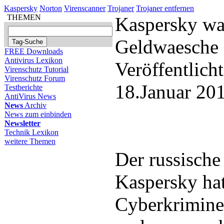
Kaspersky
Norton
Virenscanner
Trojaner
Trojaner entfernen
THEMEN
Kaspersky wa
Geldwaesche 
FREE Downloads
Antivirus Lexikon
Veröffentlich
Virenschutz Tutorial
Virenschutz Forum
18.Januar 20
Testberichte
AntiVirus News
News
Archiv
News zum einbinden
Newsletter
Technik Lexikon
weitere Themen
Der russische
Kaspersky ha
Cyberkrimine