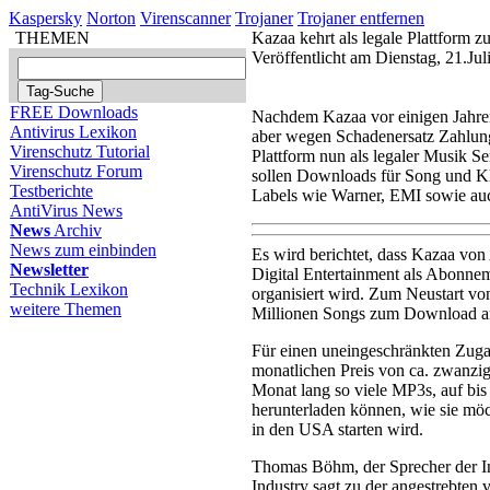
Kaspersky
Norton
Virenscanner
Trojaner
Trojaner entfernen
THEMEN
Kazaa kehrt als legale Plattform z
Veröffentlicht am Dienstag, 21.Ju
FREE Downloads
Nachdem Kazaa vor einigen Jahre
Antivirus Lexikon
aber wegen Schadenersatz Zahlun
Virenschutz Tutorial
Plattform nun als legaler Musik 
Virenschutz Forum
sollen Downloads für Song und Kl
Testberichte
Labels wie Warner, EMI sowie auc
AntiVirus News
News
Archiv
News zum einbinden
Es wird berichtet, dass Kazaa von
Newsletter
Digital Entertainment als Abonneme
Technik Lexikon
organisiert wird. Zum Neustart von
weitere Themen
Millionen Songs zum Download a
Für einen uneingeschränkten Zuga
monatlichen Preis von ca. zwanzig
Monat lang so viele MP3s, auf bis
herunterladen können, wie sie möc
in den USA starten wird.
Thomas Böhm, der Sprecher der In
Industry sagt zu der angestrebten