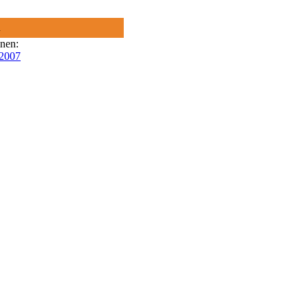
R
onen:
 2007