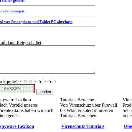
 sicher gesurft
 und vorbeugen
d von Smartphone und Tablet PC abgeloest
und dann freigeschaltet
.
ckquote> <tt> <li> <ol> <ul>
pyware Lexikon
Tutorials Bereiche
Vire
ach Vorbild unseres
Von Virenschutz über Firewall
Prod
irenlexikons haben wir auch
bis Wlan erläutert in unseren
Secur
in eigenes :
Tutorials Bereichen
in de
Spyware Lexikon
Virenschutz Tutorials
Übe