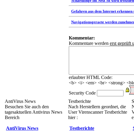
Schaedlinge im Netz So wird trotzdem
Gefahren aus dem Internet erkennen
Navigationsgeraete werden zunehmen
Kommentar:
Kommentare werden
erst geprüft 
erlaubter HTML Code:
<b> <i> <em> <br> <strong> <blo
Security Code
AntiVirus News
Testberichte
S
Besuchen Sie auch den
Nach Herstellern geordnet, die
N
tagesaktuellen Antivirus News
User Virenscanner Testberichte
V
Bereich
hier :
e
AntiVirus News
Testberichte