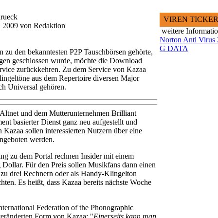
urueck
VIREN TICKE
li 2009 von Redaktion
weitere Informati
Norton Anti Virus
G DATA
n zu den bekanntesten P2P Tauschbörsen gehörte,
gen geschlossen wurde, möchte die Download
Service zurückkehren. Zu dem Service von Kazaa
ingeltöne aus dem Repertoire diversen Major
h Universal gehören.
 Altnet und dem Mutterunternehmen Brilliant
nt basierter Dienst ganz neu aufgestellt und
 Kazaa sollen interessierten Nutzern über eine
ngeboten werden.
ng zu dem Portal rechnen Insider mit einem
 Dollar. Für den Preis sollen Musikfans dann einen
 zu drei Rechnern oder als Handy-Klingelton
hten. Es heißt, dass Kazaa bereits nächste Woche
ternational Federation of the Phonographic
 veränderten Form von Kazaa: "
Einerseits kann man