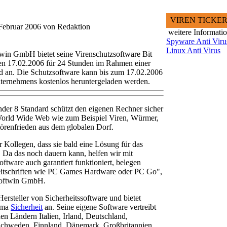
VIREN TICKE
.Februar 2006 von Redaktion
weitere Informati
Spyware Anti Viru
Linux Anti Virus
win GmbH bietet seine Virenschutzsoftware Bit
en 17.02.2006 für 24 Stunden im Rahmen einer
 an. Die Schutzsoftware kann bis zum 17.02.2006
ternehmens kostenlos heruntergeladen werden.
der 8 Standard schützt den eigenen Rechner sicher
World Wide Web wie zum Beispiel Viren, Würmer,
törenfrieden aus dem globalen Dorf.
Kollegen, dass sie bald eine Lösung für das
. Da das noch dauern kann, helfen wir mit
ftware auch garantiert funktioniert, belegen
itschriften wie PC Games Hardware oder PC Go",
 Softwin GmbH.
ersteller von Sicherheitssoftware und bietet
ema
Sicherheit
an. Seine eigene Software vertreibt
den Ländern Italien, Irland, Deutschland,
Schweden, Finnland, Dänemark, Großbritannien