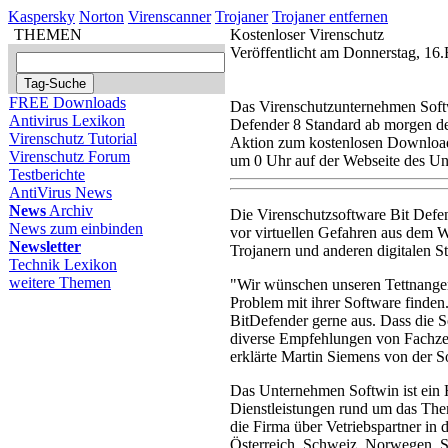
Kaspersky
Norton
Virenscanner
Trojaner
Trojaner entfernen
THEMEN
Kostenloser Virenschutz
Veröffentlicht am Donnerstag, 16
FREE Downloads
Das Virenschutzunternehmen Soft
Antivirus Lexikon
Defender 8 Standard ab morgen d
Virenschutz Tutorial
Aktion zum kostenlosen Download
Virenschutz Forum
um 0 Uhr auf der Webseite des Un
Testberichte
AntiVirus News
News
Archiv
Die Virenschutzsoftware Bit Defen
News zum einbinden
vor virtuellen Gefahren aus dem 
Newsletter
Trojanern und anderen digitalen S
Technik Lexikon
weitere Themen
"Wir wünschen unseren Tettnanger 
Problem mit ihrer Software finden
BitDefender gerne aus. Dass die So
diverse Empfehlungen von Fachze
erklärte Martin Siemens von der
Das Unternehmen Softwin ist ein H
Dienstleistungen rund um das Th
die Firma über Vetriebspartner in 
Österreich, Schweiz, Norwegen, 