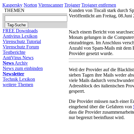
Kaspersky
Norton
Virenscanner
Trojaner
Trojaner entfernen
THEMEN
Kunden von Tiscali stark durch S
Veröffentlicht am Freitag, 08.Jun
FREE Downloads
Nach einem Bericht von searchsec
Antivirus Lexikon
Monats gelungen in die Computersy
Virenschutz Tutorial
einzudringen. Im Anschluss versch
Virenschutz Forum
Anzahl von Spam-Mails mit dem Erg
Testberichte
Provider gesetzt wurde.
AntiVirus News
News
Archiv
News zum einbinden
Weil der Provider auf die Blacklis
Newsletter
sieben Tagen ihre Mails weder abs
Technik Lexikon
viele Mails dadurch verschwunden
weitere Themen
Adressblock des italienischen Pro
gesperrt.
Die Provider müssen nach einer E
eingehend über die Gefahren von
dass die Provider zusammenarbei
nur begrenzt beeinflusst wird.