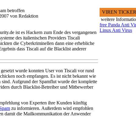
pam betroffen
VIREN TICKE
i 2007 von Redaktion
weitere Informati
free Panda Anti Vi
Linux Anti Virus
urity.de ist es Hackern zum Ende des vergangenen
steme des italienischen Providers Tiscali
ickten die Cyberkriminellen dann eine erhebliche
ebnis dass Tiscali auf die Blacklist anderer
t gesetzt wurde konnten User von Tiscali vor rund
chicken noch empfangen. Es ist nicht bekannt wie
 sind. Aufgrund der Spamflut wurde der komplette
viders durch Blacklist-Betreiber und Mitbewerber
mpfehlung von Experten ihre Kunden künftig
Spam
zu informieren. Außerdem wird empfohlen
ten damit die Mailkommunikation der Anwender