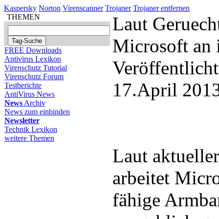
Kaspersky
Norton
Virenscanner
Trojaner
Trojaner entfernen
THEMEN
Laut Geruecht
Microsoft an 
FREE Downloads
Antivirus Lexikon
Veröffentlich
Virenschutz Tutorial
Virenschutz Forum
17.April 201
Testberichte
AntiVirus News
News
Archiv
News zum einbinden
Newsletter
Technik Lexikon
weitere Themen
Laut aktuelle
arbeitet Micr
fähige Armba