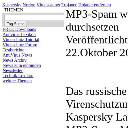
Kaspersky
Norton
Virenscanner
Trojaner
Trojaner entfernen
THEMEN
MP3-Spam wir
durchsetzen
FREE Downloads
Antivirus Lexikon
Veröffentlich
Virenschutz Tutorial
Virenschutz Forum
22.Oktober 2
Testberichte
AntiVirus News
News
Archiv
News zum einbinden
Newsletter
Technik Lexikon
weitere Themen
Das russische
Virenschutzu
Kaspersky Lab