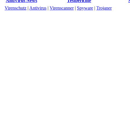
AntiVirus News
Testberichte
Virenschutz
|
Antivirus
|
Virenscanner
|
Spyware
|
Trojaner