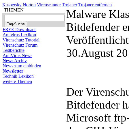
Kaspersky
Norton
Virenscanner
Trojaner
Trojaner entfernen
THEMEN
Malware Klas
Bitdefender e
FREE Downloads
Antivirus Lexikon
Veröffentlich
Virenschutz Tutorial
Virenschutz Forum
30.August 20
Testberichte
AntiVirus News
News
Archiv
News zum einbinden
Newsletter
Technik Lexikon
weitere Themen
Der Virensch
Bitdefender h
Microsoft ftp