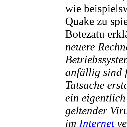
wie beispiels
Quake zu spi
Botezatu erklä
neuere Rechn
Betriebssyst
anfällig sind 
Tatsache erst
ein eigentlic
geltender Vir
im
Internet
ve