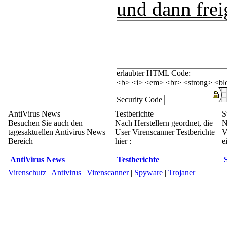
und dann frei
erlaubter HTML Code:
<b> <i> <em> <br> <strong> <blo
Security Code
AntiVirus News
Testberichte
S
Besuchen Sie auch den
Nach Herstellern geordnet, die
N
tagesaktuellen Antivirus News
User Virenscanner Testberichte
V
Bereich
hier :
e
AntiVirus News
Testberichte
Virenschutz
|
Antivirus
|
Virenscanner
|
Spyware
|
Trojaner