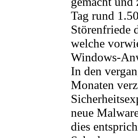
gemacht und z
Tag rund 1.50
Störenfriede d
welche vorwi
Windows-Anw
In den verga
Monaten verz
Sicherheitsex
neue Malwar
dies entspric