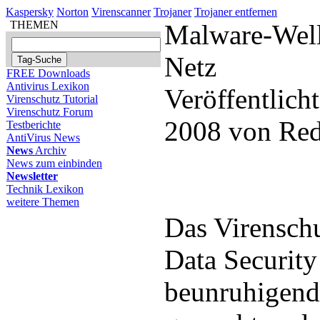
Kaspersky
Norton
Virenscanner
Trojaner
Trojaner entfernen
THEMEN
Malware-Well
Netz
FREE Downloads
Antivirus Lexikon
Veröffentlicht
Virenschutz Tutorial
Virenschutz Forum
2008 von Red
Testberichte
AntiVirus News
News
Archiv
News zum einbinden
Newsletter
Technik Lexikon
weitere Themen
Das Virensch
Data Security
beunruhigend