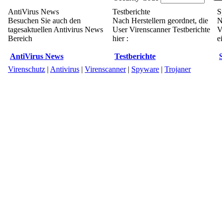
AntiVirus News
Testberichte
S
Besuchen Sie auch den
Nach Herstellern geordnet, die
N
tagesaktuellen Antivirus News
User Virenscanner Testberichte
V
Bereich
hier :
e
AntiVirus News
Testberichte
Virenschutz
|
Antivirus
|
Virenscanner
|
Spyware
|
Trojaner