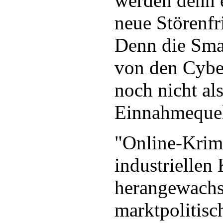
werden denn e
neue Störenfr
Denn die Sma
von den Cybe
noch nicht al
Einnahmequel
"Online-Krimi
industrielle
herangewachse
marktpolitisc