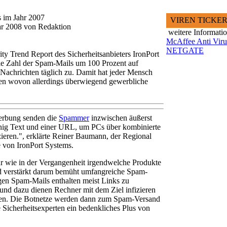
 im Jahr 2007
VIREN TICKE
uar 2008 von Redaktion
weitere Informati
McAffee Anti Viru
NETGATE
ty Trend Report des Sicherheitsanbieters IronPort
die Zahl der Spam-Mails um 100 Prozent auf
Nachrichten täglich zu. Damit hat jeder Mensch
ten wovon allerdings überwiegend gewerbliche
Werbung senden die
Spammer
inzwischen äußerst
nig Text und einer URL, um PCs über kombinierte
ieren.", erklärte Reiner Baumann, der Regional
 von IronPort Systems.
 wie in der Vergangenheit irgendwelche Produkte
nd verstärkt darum bemüht umfangreiche Spam-
gen Spam-Mails enthalten meist Links zu
und dazu dienen Rechner mit dem Ziel infizieren
uen. Die Botnetze werden dann zum Spam-Versand
ie Sicherheitsexperten ein bedenkliches Plus von