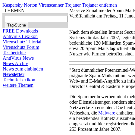
Kaspersky
Norton
Virenscanner
Trojaner
Trojaner entfernen
THEMEN
Massive Zunahme der Spam-Mails
Veröffentlicht am Freitag, 11.Jan
FREE Downloads
Nach dem aktuellen Internet Securi
Antivirus Lexikon
Systems für das Jahr 2007, legte 
Virenschutz Tutorial
bedenkliche 120 Milliarden Spam-
Virenschutz Forum
etwa 20 Spam-Mails täglich erhal
Testberichte
Nutzer wie Firmen betroffen sind.
AntiVirus News
News
Archiv
News zum einbinden
"Statt dümmlicher Potenzmittel-
Newsletter
prägnante Spam-Mails mit nur we
Technik Lexikon
Web- und E-Mail-Angriffe zu infiz
weitere Themen
Director Central & Eastern Europe
Die Spammer bewerben nicht mehr
oder Dienstleistungen sondern si
Netzwerke zu errichten. Die heuti
Webseiten, die
Malware
enthalten 
ein bestehendes Botnetz auszuba
eingesetzt und hier registrierten d
253 Prozent im Jahre 2007.