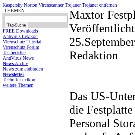
Kaspersky
Norton
Virenscanner
Trojaner
Trojaner entfernen
THEMEN
Maxtor Festpl
Veröffentlich
FREE Downloads
Antivirus Lexikon
25.September
Virenschutz Tutorial
Virenschutz Forum
Redaktion
Testberichte
AntiVirus News
News
Archiv
News zum einbinden
Newsletter
Technik Lexikon
weitere Themen
Das US-Unter
die Festplatt
Personal Stor