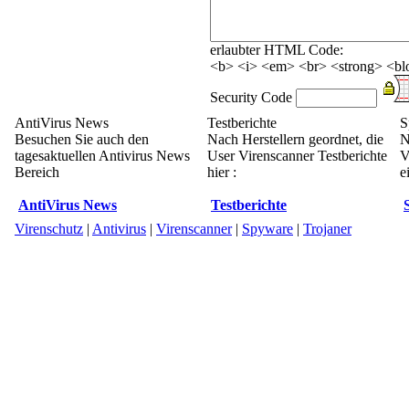
erlaubter HTML Code:
<b> <i> <em> <br> <strong> <blo
Security Code
AntiVirus News
Testberichte
S
Besuchen Sie auch den
Nach Herstellern geordnet, die
N
tagesaktuellen Antivirus News
User Virenscanner Testberichte
V
Bereich
hier :
e
AntiVirus News
Testberichte
Virenschutz
|
Antivirus
|
Virenscanner
|
Spyware
|
Trojaner