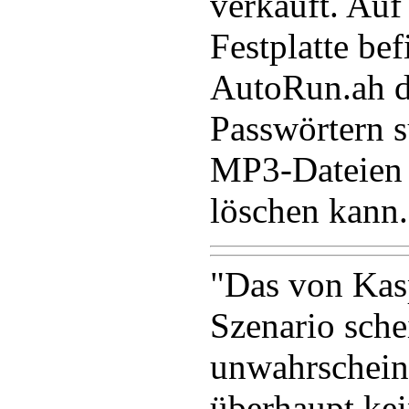
verkauft. Auf
Festplatte bef
AutoRun.ah d
Passwörtern s
MP3-Dateien 
löschen kann.
"Das von Kasp
Szenario sche
unwahrscheinl
überhaupt ke