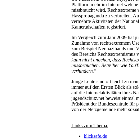
Plattform mehr im Internet welch
missbraucht wird. Rechtsextreme v
Hasspropaganda zu verbreiten. A
vermehrte Aktivitäten der Nation
Kameradschaften registriert.
Im Vergleich zum Jahr 2009 hat j
Zunahme von rechtsextremem User-
zum Beispiel Neonazibands und Ve
des Bereichs Rechtsextremismus vo
kann nicht angehen, dass Rechtse
missbrauchen. Betreiber wie You
verhindern.
“
Junge Leute sind oft leicht zu ma
immer auf den Ersten Blick als so
auf die Internetaktivitäten ihres 
jugendschutz.net beweist einmal meh
Präsident der Bundeszentrale für 
von der Netzgemeinde mehr sozia
Links zum Thema:
klicksafe.de