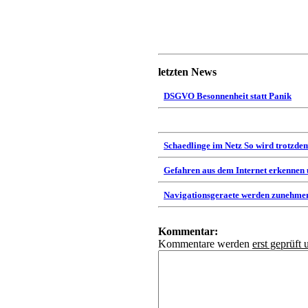
letzten News
DSGVO Besonnenheit statt Panik
Schaedlinge im Netz So wird trotzdem
Gefahren aus dem Internet erkennen
Navigationsgeraete werden zunehmen
Kommentar:
Kommentare werden
erst geprüft 