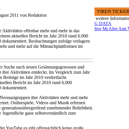
r
VIREN TICKE
ugust 2011 von Redaktion
weitere Informati
G DATA
free McAfee Anti 
 Aktivitäten offenbar mehr und mehr in das
t einem aktuellen Bericht im Jahr 2010 rund 6.000
0 dokumentiert. Beobachtungen zufolge verlagern
mehr und mehr auf die Mitmachplattformen im
er Suche nach neuen Gesinnungsgenossen und
r ihre Aktivitäten entdeckt. Im Vergleich zum Jahr
n Beiträge im Jahr 2010 verdreifacht.
tuellen Bericht im Jahr 2010 rund 6.000
0 dokumentiert.
Neonazigruppen ihre Aktivitäten mehr und mehr
ernet. Onlinespiele, Videos und Musik erfreuen
 generationsübergreifend zunehmender Beliebtheit.
ele Jugendliche ganz selbstverständlich zum
r YouTube es gibt offensichtlich keine große