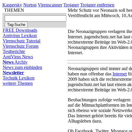
Kaspersky
Norton
Virenscanner
Trojaner
Trojaner entfernen
THEMEN
Mehr Schutz vor Neonazis soll he
Veröffentlicht am Mittwoch, 10.A
FREE Downloads
Die Neonazigruppen verlagern ihre
Antivirus Lexikon
Internet. jugendschutz.net hat lau
Virenschutz Tutorial
rechtsextreme Beiträge im Web-2.
Virenschutz Forum
Neonazigruppen ihre Aktivitäten 
Testberichte
Internet.
AntiVirus News
News
Archiv
News zum einbinden
Neonazigruppen sind immer auf d
Newsletter
haben nun offenbar das
Internet
fü
Technik Lexikon
2009 haben sich die rechtsextreme
weitere Themen
jugendschutz.net hat laut einem ak
rechtsextreme Beiträge im Web-2.
Beobachtungen zufolge verlagern 
auf die Mitmachplattformen im Int
sich ebenso wie soziale Netzwerke
Das Internet gehört bereits für vi
Alltagsleben dazu.
Ob Facebook, Twitter, Myspace ode