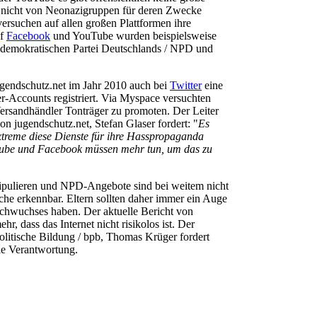
e nicht von Neonazigruppen für deren Zwecke
ersuchen auf allen großen Plattformen ihre
uf
Facebook
und YouTube wurden beispielsweise
aldemokratischen Partei Deutschlands / NPD und
ugendschutz.net im Jahr 2010 auch bei
Twitter
eine
Accounts registriert. Via Myspace versuchten
rsandhändler Tonträger zu promoten. Der Leiter
n jugendschutz.net, Stefan Glaser fordert: "
Es
xtreme diese Dienste für ihre Hasspropaganda
Tube und Facebook müssen mehr tun, um das zu
nipulieren und NPD-Angebote sind bei weitem nicht
lche erkennbar. Eltern sollten daher immer ein Auge
Nachwuchses haben. Der aktuelle Bericht von
r, dass das Internet nicht risikolos ist. Der
politische Bildung / bpb, Thomas Krüger fordert
le Verantwortung.