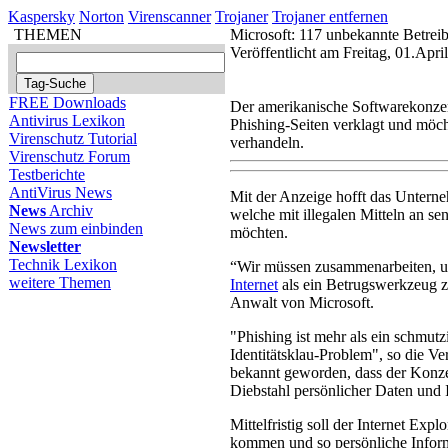
Kaspersky
Norton
Virenscanner
Trojaner
Trojaner entfernen
THEMEN
Microsoft: 117 unbekannte Betreib
Veröffentlicht am Freitag, 01.Apr
FREE Downloads
Der amerikanische Softwarekonzer
Antivirus Lexikon
Phishing-Seiten verklagt und möc
Virenschutz Tutorial
verhandeln.
Virenschutz Forum
Testberichte
AntiVirus News
Mit der Anzeige hofft das Untern
News
Archiv
welche mit illegalen Mitteln an
News zum einbinden
möchten.
Newsletter
Technik Lexikon
“Wir müssen zusammenarbeiten, u
weitere Themen
Internet
als ein Betrugswerkzeug zu
Anwalt von Microsoft.
"Phishing ist mehr als ein schmutzi
Identitätsklau-Problem", so die Ver
bekannt geworden, dass der Konz
Diebstahl persönlicher Daten und
Mittelfristig soll der Internet Exp
kommen und so persönliche Infor