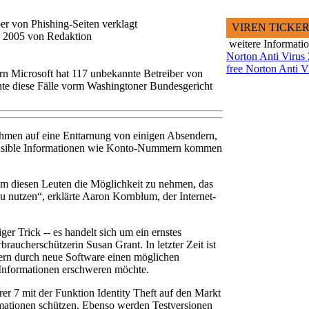
er von Phishing-Seiten verklagt
VIREN TICKE
il 2005 von Redaktion
weitere Informati
Norton Anti Virus
free Norton Anti V
n Microsoft hat 117 unbekannte Betreiber von
hte diese Fälle vorm Washingtoner Bundesgericht
ehmen auf eine Enttarnung von einigen Absendern,
 sensible Informationen wie Konto-Nummern kommen
m diesen Leuten die Möglichkeit zu nehmen, das
 nutzen“, erklärte Aaron Kornblum, der Internet-
ger Trick -- es handelt sich um ein ernstes
braucherschützerin Susan Grant. In letzter Zeit ist
ern durch neue Software einen möglichen
 Informationen erschweren möchte.
lorer 7 mit der Funktion Identity Theft auf den Markt
mationen schützen. Ebenso werden Testversionen