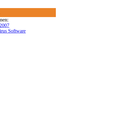
R
onen:
 2007
irus Software