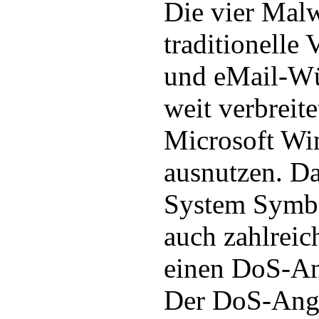
Die vier Malw
traditionelle
und eMail-Wü
weit verbreit
Microsoft W
ausnutzen. D
System Symbi
auch zahlreic
einen DoS-An
Der DoS-Angri