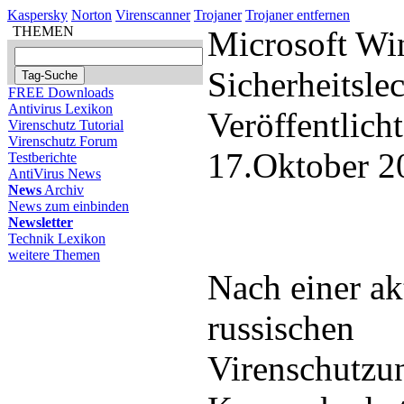
Kaspersky
Norton
Virenscanner
Trojaner
Trojaner entfernen
THEMEN
Microsoft Wi
Sicherheitsle
FREE Downloads
Antivirus Lexikon
Veröffentlich
Virenschutz Tutorial
Virenschutz Forum
17.Oktober 2
Testberichte
AntiVirus News
News
Archiv
News zum einbinden
Newsletter
Technik Lexikon
weitere Themen
Nach einer ak
russischen
Virenschutzu