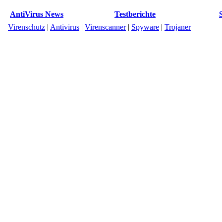
AntiVirus News
Testberichte
Virenschutz
|
Antivirus
|
Virenscanner
|
Spyware
|
Trojaner