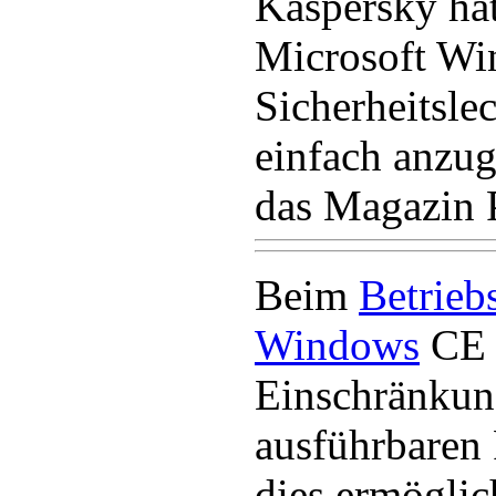
Kaspersky hat
Microsoft W
Sicherheitsle
einfach anzugr
das Magazin 
Beim
Betrieb
Windows
CE g
Einschränkun
ausführbaren
dies ermöglic