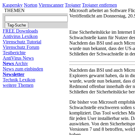
Kaspersky
Norton
Virenscanner
Trojaner
Trojaner entfernen
THEMEN
Microsoft arbeitet an Software Fli
Veröffentlicht am Donnerstag, 20
FREE Downloads
Eine Sicherheitslücke im Internet 
Antivirus Lexikon
Schwachstelle kann für Nutzer des 
Virenschutz Tutorial
Nachdem das BSI und auch Microso
Virenschutz Forum
wurde nun bekannt, dass der US-a
Testberichte
Schließen der Schwachstelle in den
AntiVirus News
News
Archiv
News zum einbinden
Nachdem das BSI und auch Micro
Newsletter
Explorers gewarnt haben, da in di
Technik Lexikon
wurde, wurde nun bekannt, dass d
weitere Themen
Redmond offenbar innerhalb der nä
Schließen der Sicherheitslücke bere
Die bisher von Microsoft empfoh
Schwachstelle erschweren sollen si
kompliziert. Das Tool welches Mic
für jeden User installierbar sein. 
auswirken. Von dem Sicherheitspro
Versionen 7 und 8 betroffen, welc
haben.