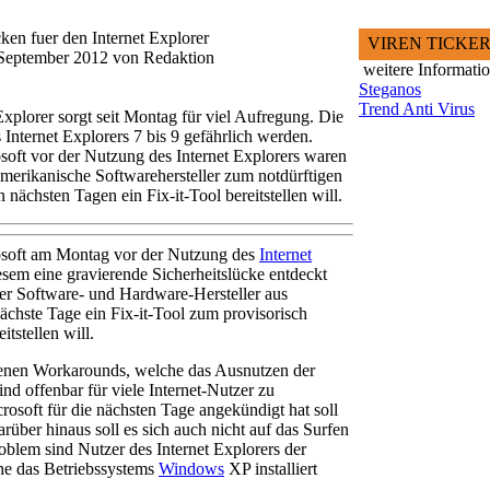
cken fuer den Internet Explorer
VIREN TICKE
.September 2012 von Redaktion
weitere Informati
Steganos
Trend Anti Virus
Explorer sorgt seit Montag für viel Aufregung. Die
Internet Explorers 7 bis 9 gefährlich werden.
ft vor der Nutzung des Internet Explorers waren
merikanische Softwarehersteller zum notdürftigen
 nächsten Tagen ein Fix-it-Tool bereitstellen will.
soft am Montag vor der Nutzung des
Internet
esem eine gravierende Sicherheitslücke entdeckt
er Software- und Hardware-Hersteller aus
chste Tage ein Fix-it-Tool zum provisorisch
itstellen will.
lenen Workarounds, welche das Ausnutzen der
nd offenbar für viele Internet-Nutzer zu
rosoft für die nächsten Tage angekündigt hat soll
Darüber hinaus soll es sich auch nicht auf das Surfen
blem sind Nutzer des Internet Explorers der
he das Betriebssystems
Windows
XP installiert