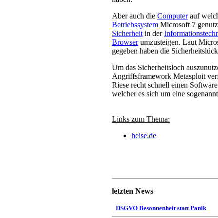
Aber auch die
Computer
auf welch
Betriebssystem
Microsoft 7 genutz
Sicherheit
in der
Informationstech
Browser
umzusteigen. Laut Microso
gegeben haben die Sicherheitslüc
Um das Sicherheitsloch auszunutze
Angriffsframework Metasploit verf
Riese recht schnell einen Software-
welcher es sich um eine sogenannte
Links zum Thema:
heise.de
letzten News
DSGVO Besonnenheit statt Panik