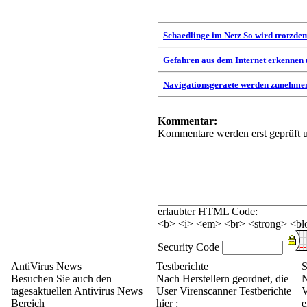
Schaedlinge im Netz So wird trotzdem
Gefahren aus dem Internet erkennen
Navigationsgeraete werden zunehmen
Kommentar:
Kommentare werden
erst geprüft 
erlaubter HTML Code:
<b> <i> <em> <br> <strong> <blo
Security Code
AntiVirus News
Testberichte
S
Besuchen Sie auch den
Nach Herstellern geordnet, die
N
tagesaktuellen Antivirus News
User Virenscanner Testberichte
V
Bereich
hier :
e