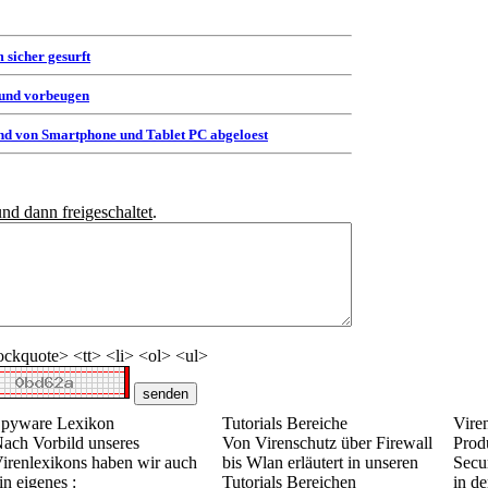
 sicher gesurft
 und vorbeugen
d von Smartphone und Tablet PC abgeloest
und dann freigeschaltet
.
ckquote> <tt> <li> <ol> <ul>
pyware Lexikon
Tutorials Bereiche
Vire
ach Vorbild unseres
Von Virenschutz über Firewall
Prod
irenlexikons haben wir auch
bis Wlan erläutert in unseren
Secur
in eigenes :
Tutorials Bereichen
in de