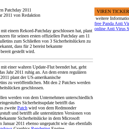
ten Patchday 2011
VIREN TICKE
uar 2011 von Redaktion
weitere Informati
free Panda Anti Vi
online Anti Virus 
mit einem Rekord-Patchday geschlossen hat, plant
ern für seinen ersten offiziellen Patchday am 11
Bulletins zum Schließen von 3 Sicherheitslücken zu
kannt, dass für 2 bereist bekannte
ereit gestellt wird.
mit einer wahren Update-Flut beendet hat, geht
s Jahr 2011 ruhig an. An dem ersten regulären
 2011 plant der US-amerikanische
etins zu veröffentlichen. Mit den 2 Patches werden
eitslücken geschlossen.
ellen werden von dem Unternehmen unterschiedlich
 eingestuftes Sicherheitsupdate betrifft das
as zweite
Patch
wird von dem Redmonder
gestuft und betrifft alle unterstützten Versionen von
bekannte Sicherheitslücke in dem Microsoft
m Januar 2011 ebenso ungepatcht wie das ebenfalls
indows
Graphics
Rendering
Engine.