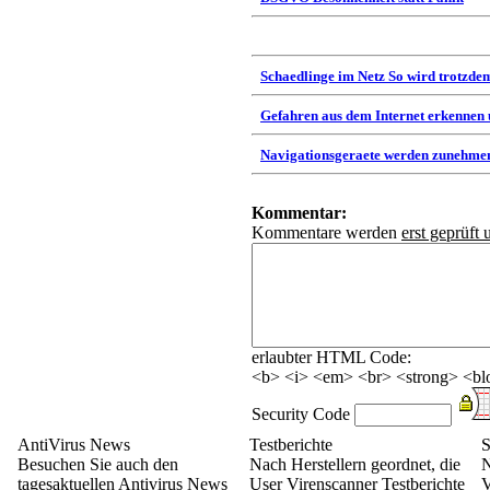
Schaedlinge im Netz So wird trotzdem
Gefahren aus dem Internet erkennen
Navigationsgeraete werden zunehmen
Kommentar:
Kommentare werden
erst geprüft 
erlaubter HTML Code:
<b> <i> <em> <br> <strong> <blo
Security Code
AntiVirus News
Testberichte
S
Besuchen Sie auch den
Nach Herstellern geordnet, die
N
tagesaktuellen Antivirus News
User Virenscanner Testberichte
V