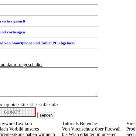
 sicher gesurft
 und vorbeugen
d von Smartphone und Tablet PC abgeloest
und dann freigeschaltet
.
ckquote> <tt> <li> <ol> <ul>
pyware Lexikon
Tutorials Bereiche
Vire
ach Vorbild unseres
Von Virenschutz über Firewall
Prod
irenlexikons haben wir auch
bis Wlan erläutert in unseren
Secur