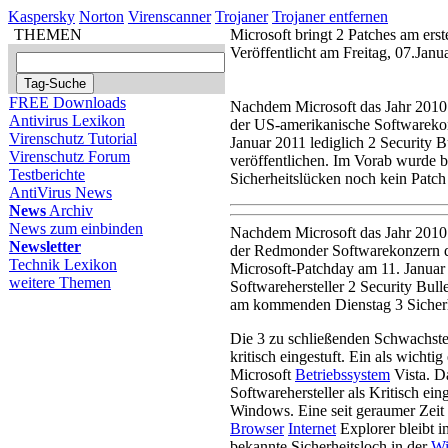
Kaspersky
Norton
Virenscanner
Trojaner
Trojaner entfernen
THEMEN
Microsoft bringt 2 Patches am ers
Veröffentlicht am Freitag, 07.Jan
FREE Downloads
Nachdem Microsoft das Jahr 2010 
Antivirus Lexikon
der US-amerikanische Softwarekonz
Virenschutz Tutorial
Januar 2011 lediglich 2 Security 
Virenschutz Forum
veröffentlichen. Im Vorab wurde be
Testberichte
Sicherheitslücken noch kein Patch b
AntiVirus News
News
Archiv
News zum einbinden
Nachdem Microsoft das Jahr 2010 
Newsletter
der Redmonder Softwarekonzern da
Technik Lexikon
Microsoft-Patchday am 11. Januar
weitere Themen
Softwarehersteller 2 Security Bull
am kommenden Dienstag 3 Sicherh
Die 3 zu schließenden Schwachst
kritisch eingestuft. Ein als wichtig
Microsoft
Betriebssystem
Vista. D
Softwarehersteller als Kritisch ein
Windows. Eine seit geraumer Zeit 
Browser
Internet
Explorer bleibt i
bekannte Sicherheitsloch in der
W