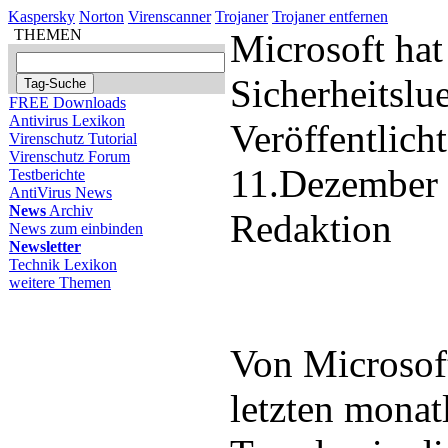
Kaspersky
Norton
Virenscanner
Trojaner
Trojaner entfernen
THEMEN
Microsoft hat
Sicherheitslu
FREE Downloads
Antivirus Lexikon
Veröffentlich
Virenschutz Tutorial
Virenschutz Forum
11.Dezember
Testberichte
AntiVirus News
News
Archiv
Redaktion
News zum einbinden
Newsletter
Technik Lexikon
weitere Themen
Von Microsof
letzten monat