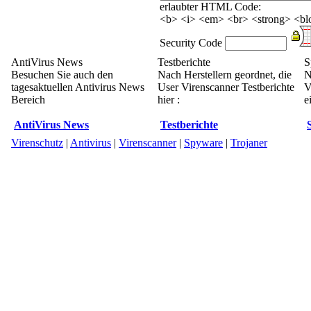
erlaubter HTML Code:
<b> <i> <em> <br> <strong> <blo
Security Code
AntiVirus News
Testberichte
S
Besuchen Sie auch den
Nach Herstellern geordnet, die
N
tagesaktuellen Antivirus News
User Virenscanner Testberichte
V
Bereich
hier :
e
AntiVirus News
Testberichte
Virenschutz
|
Antivirus
|
Virenscanner
|
Spyware
|
Trojaner