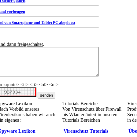
 sicher gesurft
 und vorbeugen
d von Smartphone und Tablet PC abgeloest
und dann freigeschaltet
.
ckquote> <tt> <li> <ol> <ul>
pyware Lexikon
Tutorials Bereiche
Vire
ach Vorbild unseres
Von Virenschutz über Firewall
Prod
irenlexikons haben wir auch
bis Wlan erläutert in unseren
Secur
in eigenes :
Tutorials Bereichen
in de
Spyware Lexikon
Virenschutz Tutorials
Übe