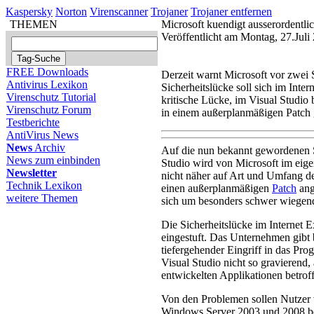
Kaspersky
Norton
Virenscanner
Trojaner
Trojaner entfernen
THEMEN
Microsoft kuendigt ausserordentli
Veröffentlicht am Montag, 27.Jul
FREE Downloads
Derzeit warnt Microsoft vor zwei S
Antivirus Lexikon
Sicherheitslücke soll sich im Inter
Virenschutz Tutorial
kritische Lücke, im Visual Studio
Virenschutz Forum
in einem außerplanmäßigen Patch 
Testberichte
AntiVirus News
News
Archiv
Auf die nun bekannt gewordenen 
News zum einbinden
Studio wird von Microsoft im eig
Newsletter
nicht näher auf Art und Umfang 
Technik Lexikon
einen außerplanmäßigen
Patch
ang
weitere Themen
sich um besonders schwer wiegend
Die Sicherheitslücke im Internet E
eingestuft. Das Unternehmen gibt
tiefergehender Eingriff in das Pro
Visual Studio nicht so gravierend
entwickelten Applikationen betroff
Von den Problemen sollen Nutzer
Windows Server 2003 und 2008 betr