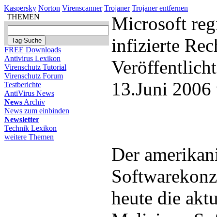
Kaspersky
Norton
Virenscanner
Trojaner
Trojaner entfernen
THEMEN
Microsoft reg
infizierte Re
FREE Downloads
Antivirus Lexikon
Veröffentlich
Virenschutz Tutorial
Virenschutz Forum
13.Juni 2006
Testberichte
AntiVirus News
News
Archiv
News zum einbinden
Newsletter
Technik Lexikon
weitere Themen
Der amerikan
Softwarekonz
heute die akt