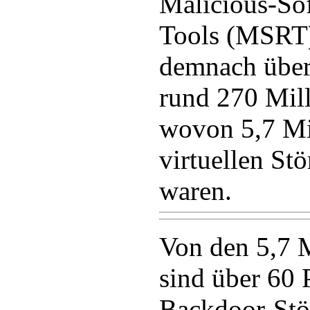
Malicious-So
Tools (MSRT)
demnach über
rund 270 Mil
wovon 5,7 Mi
virtuellen Stö
waren.
Von den 5,7 
sind über 60 
Backdoor-Stör