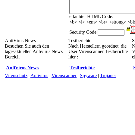
erlaubter HTML Code:
<b> <i> <em> <br> <strong> <blo
Security Code
AntiVirus News
Testberichte
S
Besuchen Sie auch den
Nach Herstellern geordnet, die
N
tagesaktuellen Antivirus News
User Virenscanner Testberichte
V
Bereich
hier :
e
AntiVirus News
Testberichte
Virenschutz
|
Antivirus
|
Virenscanner
|
Spyware
|
Trojaner