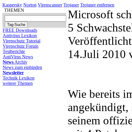
Kaspersky
Norton
Virenscanner
Trojaner
Trojaner entfernen
THEMEN
Microsoft sch
5 Schwachste
FREE Downloads
Antivirus Lexikon
Veröffentlich
Virenschutz Tutorial
Virenschutz Forum
14.Juli 2010
Testberichte
AntiVirus News
News
Archiv
News zum einbinden
Newsletter
Technik Lexikon
weitere Themen
Wie bereits i
angekündigt, 
seinem offizi