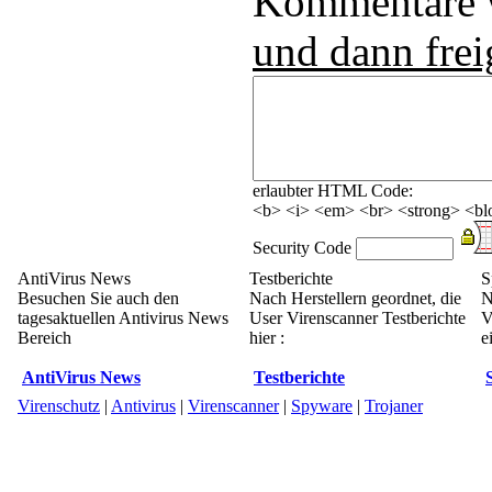
Kommentare
und dann frei
erlaubter HTML Code:
<b> <i> <em> <br> <strong> <blo
Security Code
AntiVirus News
Testberichte
S
Besuchen Sie auch den
Nach Herstellern geordnet, die
N
tagesaktuellen Antivirus News
User Virenscanner Testberichte
V
Bereich
hier :
e
AntiVirus News
Testberichte
Virenschutz
|
Antivirus
|
Virenscanner
|
Spyware
|
Trojaner