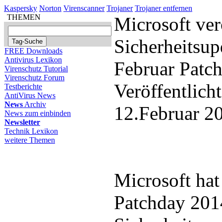
Kaspersky
Norton
Virenscanner
Trojaner
Trojaner entfernen
THEMEN
Microsoft ver
Sicherheitsup
FREE Downloads
Antivirus Lexikon
Februar Patc
Virenschutz Tutorial
Virenschutz Forum
Veröffentlich
Testberichte
AntiVirus News
News
Archiv
12.Februar 2
News zum einbinden
Newsletter
Technik Lexikon
weitere Themen
Microsoft hat
Patchday 201