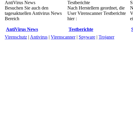
AntiVirus News
Testberichte
S
Besuchen Sie auch den
Nach Herstellern geordnet, die
N
tagesaktuellen Antivirus News
User Virenscanner Testberichte
V
Bereich
hier :
e
AntiVirus News
Testberichte
Virenschutz
|
Antivirus
|
Virenscanner
|
Spyware
|
Trojaner