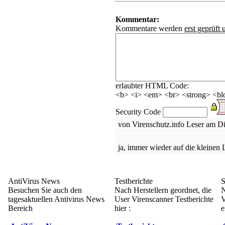
Kommentar:
Kommentare werden
erst geprüft 
erlaubter HTML Code:
<b> <i> <em> <br> <strong> <blo
Security Code
von Virenschutz.info Leser am D
ja, immer wieder auf die kleinen L
AntiVirus News
Testberichte
S
Besuchen Sie auch den
Nach Herstellern geordnet, die
N
tagesaktuellen Antivirus News
User Virenscanner Testberichte
V
Bereich
hier :
e