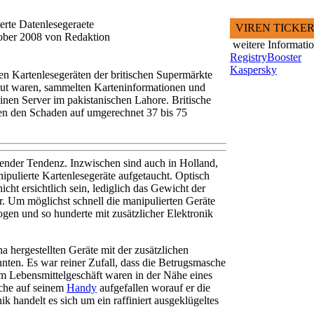
erte Datenlesegeraete
VIREN TICKE
tober 2008 von Redaktion
weitere Informati
RegistryBooster
Kaspersky
gen Kartenlesegeräten der britischen Supermärkte
aut waren, sammelten Karteninformationen und
inen Server im pakistanischen Lahore. Britische
en den Schaden auf umgerechnet 37 bis 75
gender Tendenz. Inzwischen sind auch in Holland,
pulierte Kartenlesegeräte aufgetaucht. Optisch
icht ersichtlich sein, lediglich das Gewicht der
. Um möglichst schnell die manipulierten Geräte
gen und so hunderte mit zusätzlicher Elektronik
na hergestellten Geräte mit der zusätzlichen
nnten. Es war reiner Zufall, dass die Betrugsmasche
 Lebensmittelgeschäft waren in der Nähe eines
che auf seinem
Handy
aufgefallen worauf er die
nik handelt es sich um ein raffiniert ausgeklügeltes