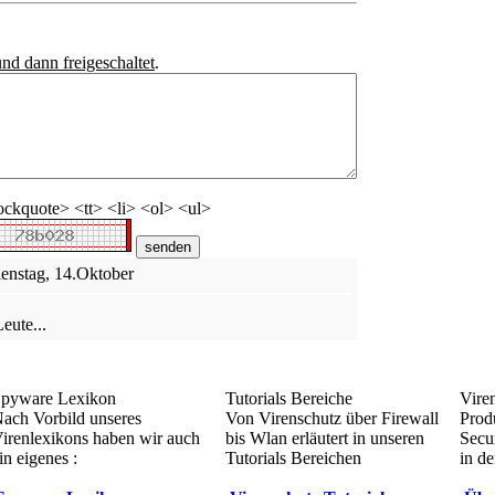
und dann freigeschaltet
.
ckquote> <tt> <li> <ol> <ul>
ienstag, 14.Oktober
eute...
pyware Lexikon
Tutorials Bereiche
Vire
ach Vorbild unseres
Von Virenschutz über Firewall
Prod
irenlexikons haben wir auch
bis Wlan erläutert in unseren
Secur
in eigenes :
Tutorials Bereichen
in de