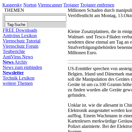
Kaspersky
Norton
Virenscanner
Trojaner
Trojaner entfernen
THEMEN
Millionen Schaden durch manipuli
Veröffentlicht am Montag, 13.Ok
FREE Downloads
Kleine Zusatzplatinen, die in eini
Antivirus Lexikon
Walmart- und Tesco-Filialen verb
Virenschutz Tutorial
sendeten diese einmal am Tag an e
Virenschutz Forum
Strafverfolgungsbehörden benenn
Testberichte
Millionen Euro.
AntiVirus News
News
Archiv
News zum einbinden
US-Ermittler sprechen von anstei
Newsletter
Belgien, Irland und Dänemark mani
Technik Lexikon
soll die Manipulation des Gerätes n
weitere Themen
Geräte ist um ca.100 Gramm höher
zu finden wurden alle Geräte gewo
gefunden.
Unklar ist. wie die allesamt in Chi
Elektronik ausgestattet werden ko
aufflog. Einem Wachmann in einem
Kartenlesers merkwürdige Geräus
Polizei alarmierte. Bei der Elektro
System.