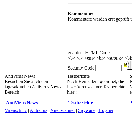
Kommentar:
Kommentare werden
erst geprüft 
erlaubter HTML Code:
<b> <i> <em> <br> <strong> <blo
Security Code
AntiVirus News
Testberichte
S
Besuchen Sie auch den
Nach Herstellern geordnet, die
N
tagesaktuellen Antivirus News
User Virenscanner Testberichte
V
Bereich
hier :
e
AntiVirus News
Testberichte
Virenschutz
|
Antivirus
|
Virenscanner
|
Spyware
|
Trojaner