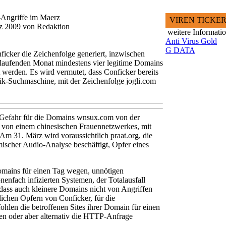
-Angriffe im Maerz
VIREN TICKE
rz 2009 von Redaktion
weitere Informati
Anti Virus Gold
G DATA
icker die Zeichenfolge generiert, inzwischen
 laufenden Monat mindestens vier legitime Domains
 werden. Es wird vermutet, dass Conficker bereits
k-Suchmaschine, mit der Zeichenfolge jogli.com
 Gefahr für die Domains wnsux.com von der
 von einem chinesischen Frauennetzwerkes, mit
m 31. März wird voraussichtlich praat.org, die
hmischer Audio-Analyse beschäftigt, Opfer eines
Domains für einen Tag wegen, unnötigen
nfach infizierten Systemen, der Totalausfall
dass auch kleinere Domains nicht von Angriffen
lichen Opfern von Conficker, für die
ohlen die betroffenen Sites ihrer Domain für einen
en oder aber alternativ die HTTP-Anfrage