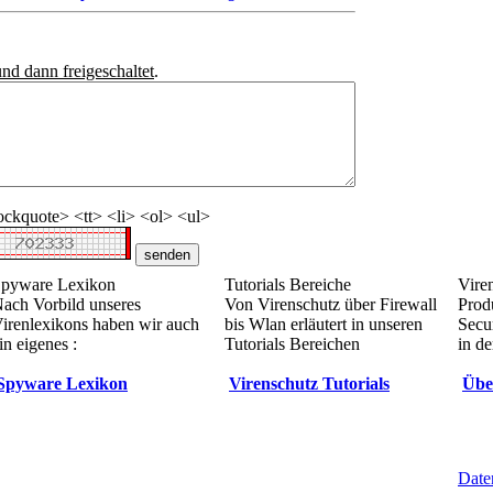
und dann freigeschaltet
.
ckquote> <tt> <li> <ol> <ul>
pyware Lexikon
Tutorials Bereiche
Vire
ach Vorbild unseres
Von Virenschutz über Firewall
Prod
irenlexikons haben wir auch
bis Wlan erläutert in unseren
Secur
in eigenes :
Tutorials Bereichen
in de
Spyware Lexikon
Virenschutz Tutorials
Übe
Date