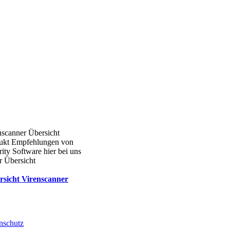
nscanner Übersicht
ukt Empfehlungen von
ity Software hier bei uns
r Übersicht
rsicht Virenscanner
nschutz