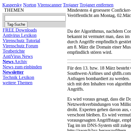
Kaspersky
Norton
Virenscanner
Trojaner
Trojaner entfernen
THEMEN
Mindestens 4 groessere Conficker
Veröffentlicht am Montag, 02.Mä
FREE Downloads
Da der Algorithmus, nachdem Conf
Antivirus Lexikon
bekannt ist vermutet man, dass im
Virenschutz Tutorial
durch Angriffe empfindlich gestört
Virenschutz Forum
am 8. März die Domain einer Musi
Testberichte
empfindlich stören wird.
AntiVirus News
News
Archiv
News zum einbinden
Für den 13. bzw. 18 März besteht
Newsletter
Southwest-Airlines und qhflh.com
Technik Lexikon
Anfragen bombardiert zu werden. A
weitere Themen
sich mit den Inhalten von algorit
Angriffs.
Es wird voraus gesagt, dass die 
Netzwerkverbindungen von Millione
droht. Experten gehen davon aus, 
verschont bleiben. Es wird vermut
vorausgesagten Angriffstage, empf
Tag im im DNS-System still zuleg
http:///search?q=
herauszufiltern.