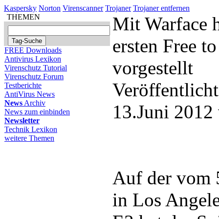
Kaspersky
Norton
Virenscanner
Trojaner
Trojaner entfernen
THEMEN
Mit Warface h
ersten Free to
FREE Downloads
Antivirus Lexikon
vorgestellt
Virenschutz Tutorial
Virenschutz Forum
Veröffentlich
Testberichte
AntiVirus News
News
Archiv
13.Juni 2012
News zum einbinden
Newsletter
Technik Lexikon
weitere Themen
Auf der vom 5
in Los Angel