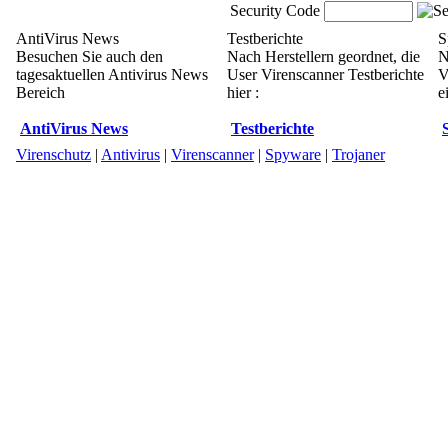
Security Code
AntiVirus News
Testberichte
S
Besuchen Sie auch den
Nach Herstellern geordnet, die
N
tagesaktuellen Antivirus News
User Virenscanner Testberichte
V
Bereich
hier :
e
AntiVirus News
Testberichte
Virenschutz
|
Antivirus
|
Virenscanner
|
Spyware
|
Trojaner