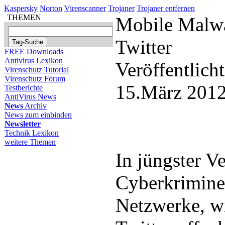
Kaspersky
Norton
Virenscanner
Trojaner
Trojaner entfernen
THEMEN
Mobile Malwa
Twitter
FREE Downloads
Antivirus Lexikon
Veröffentlich
Virenschutz Tutorial
Virenschutz Forum
15.März 2012
Testberichte
AntiVirus News
News
Archiv
News zum einbinden
Newsletter
Technik Lexikon
weitere Themen
In jüngster V
Cyberkriminel
Netzwerke, wi