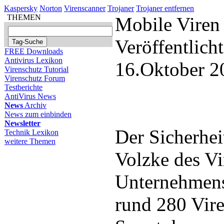
Kaspersky
Norton
Virenscanner
Trojaner
Trojaner entfernen
THEMEN
Mobile Viren
Veröffentlich
FREE Downloads
Antivirus Lexikon
16.Oktober 2
Virenschutz Tutorial
Virenschutz Forum
Testberichte
AntiVirus News
News
Archiv
News zum einbinden
Newsletter
Der Sicherhei
Technik Lexikon
weitere Themen
Volzke des Vi
Unternehmen
rund 280 Vire