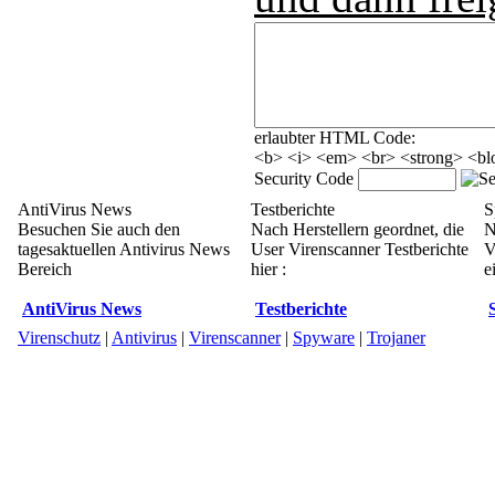
erlaubter HTML Code:
<b> <i> <em> <br> <strong> <blo
Security Code
AntiVirus News
Testberichte
S
Besuchen Sie auch den
Nach Herstellern geordnet, die
N
tagesaktuellen Antivirus News
User Virenscanner Testberichte
V
Bereich
hier :
e
AntiVirus News
Testberichte
Virenschutz
|
Antivirus
|
Virenscanner
|
Spyware
|
Trojaner