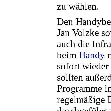
zu wählen.
Den Handybes
Jan Volzke s
auch die Infr
beim
Handy
n
sofort wieder
sollten auße
Programme ins
regelmäßige 
durchgeführt