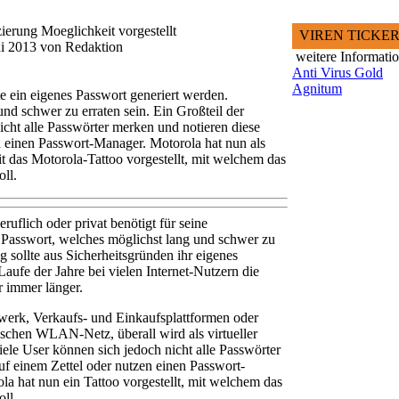
zierung Moeglichkeit vorgestellt
VIREN TICKE
ni 2013 von Redaktion
weitere Informati
Anti Virus Gold
Agnitum
e ein eigenes Passwort generiert werden.
und schwer zu erraten sein. Ein Großteil der
icht alle Passwörter merken und notieren diese
n einen Passwort-Manager. Motorola hat nun als
t das Motorola-Tattoo vorgestellt, mit welchem das
ll.
eruflich oder privat benötigt für seine
Passwort, welches möglichst lang und schwer zu
 sollte aus Sicherheitsgründen ihr eigenes
aufe der Jahre bei vielen Internet-Nutzern die
r immer länger.
werk, Verkaufs- und Einkaufsplattformen oder
schen WLAN-Netz, überall wird als virtueller
iele User können sich jedoch nicht alle Passwörter
uf einem Zettel oder nutzen einen Passwort-
 hat nun ein Tattoo vorgestellt, mit welchem das
ll.