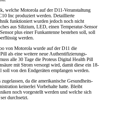
ik, welche Motorola auf der D11-Veranstaltung
C10 Inc produziert werden. Detaillierte
hnik funktioniert wurden jedoch noch nicht
lches aus Silizium, LED, einen Temperatur-Sensor
nsor plus einer Funkantenne bestehen soll, soll
erflüssig werden.
oo von Motorola wurde auf der D11 die
Pill als eine weitere neue Authentifizierungs-
muss alle 30 Tage die Proteus Digital Health Pill
äure mit Strom versorgt wird, damit diese ein 18-
nal soll von den Endgeräten empfangen werden.
s zugelassen, da die amerikanische Gesundheits-
ration keinerlei Vorbehalte hatte. Bleibt
iken noch vorgestellt werden und welche sich
User durchsetzt.