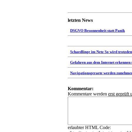
letzten News
DSGVO Besonnenheit statt Panik
Schaedlinge im Netz So wird trotzdem
Gefahren aus dem Internet erkennen
Navigationsgeraete werden zunehmen
Kommentar:
Kommentare werden
erst geprüft 
erlaubter HTML Code: