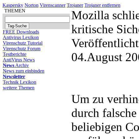
Kaspersky
Norton
Virenscanner
Trojaner
Trojaner entfernen
THEMEN
Mozilla schli
kritische Sic
FREE Downloads
Antivirus Lexikon
Veröffentlich
Virenschutz Tutorial
Virenschutz Forum
04.August 20
Testberichte
AntiVirus News
News
Archiv
News zum einbinden
Newsletter
Technik Lexikon
weitere Themen
Um zu verhind
durch falsche 
beliebigen Co