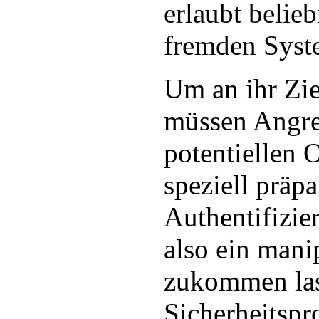
erlaubt belie
fremden Syst
Um an ihr Zi
müssen Angrei
potentiellen 
speziell präpa
Authentifizie
also ein manip
zukommen las
Sicherheitspr