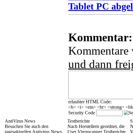
Tablet PC abgel
Kommentar:
Kommentare
und dann frei
erlaubter HTML Code:
<b> <i> <em> <br> <strong> <blo
Security Code
AntiVirus News
Testberichte
S
Besuchen Sie auch den
Nach Herstellern geordnet, die
N
tagesaktuellen Antivirus News
User Virenscanner Testberichte
V