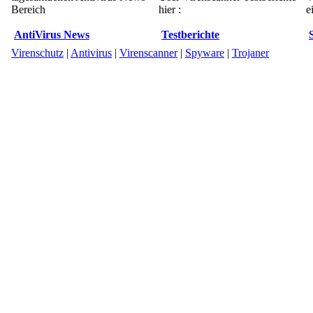
Bereich
hier :
e
AntiVirus News
Testberichte
Virenschutz
|
Antivirus
|
Virenscanner
|
Spyware
|
Trojaner