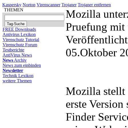
Kaspersky
Norton
Virenscanner
Trojaner
Trojaner entfernen
THEMEN
Mozilla unter
Pruefung mit
FREE Downloads
Antivirus Lexikon
Veröffentlich
Virenschutz Tutorial
Virenschutz Forum
05.Oktober 2
Testberichte
AntiVirus News
News
Archiv
News zum einbinden
Newsletter
Technik Lexikon
weitere Themen
Mozilla stellt
erste Version
Finder Servic