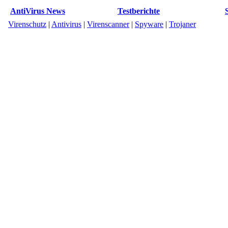
AntiVirus News
Testberichte
Virenschutz
|
Antivirus
|
Virenscanner
|
Spyware
|
Trojaner