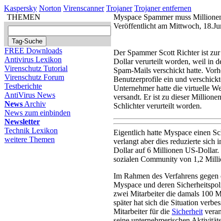
Kaspersky
Norton
Virenscanner
Trojaner
Trojaner entfernen
THEMEN
Myspace Spammer muss Millionen
Veröffentlicht am Mittwoch, 18.J
FREE Downloads
Der Spammer Scott Richter ist zur
Antivirus Lexikon
Dollar verurteilt worden, weil i
Virenschutz Tutorial
Spam-Mails verschickt hatte. Vorhe
Virenschutz Forum
Benutzerprofile ein und verschick
Testberichte
Unternehmer hatte die virtuelle W
AntiVirus News
versandt. Er ist zu dieser Million
News
Archiv
Schlichter verurteilt worden.
News zum einbinden
Newsletter
Technik Lexikon
Eigentlich hatte Myspace einen S
weitere Themen
verlangt aber dies reduzierte sic
Dollar auf 6 Millionen US-Dollar. 
sozialen Community von 1,2 Milli
Im Rahmen des Verfahrens gegen
Myspace und deren Sicherheitspoli
zwei Mitarbeiter die damals 100 M
später hat sich die Situation verb
Mitarbeiter für die
Sicherheit
veran
seine unternehmerischen Aktivitäte