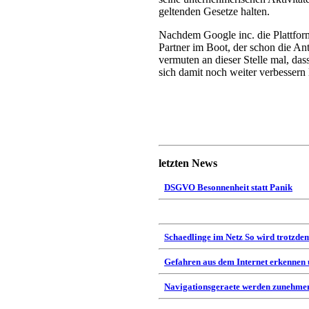
geltenden Gesetze halten.
Nachdem Google inc. die Plattform
Partner im Boot, der schon die A
vermuten an dieser Stelle mal, da
sich damit noch weiter verbessern l
letzten News
DSGVO Besonnenheit statt Panik
Schaedlinge im Netz So wird trotzdem
Gefahren aus dem Internet erkennen
Navigationsgeraete werden zunehmen