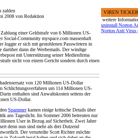
 zahlen
VIREN TICKE
uni 2008 von Redaktion
weitere Informati
uninstall Norton A
Norton Anti Virus 
 Zahlung einer Geldstrafe von 6 Millionen US-
n der Social-Community myspace.com massenhaft
r loggte er sich mit gestohlenen Passwörtern in
te darüber dann die Werbemails. Der windige
erbepost mit Unterstützung seiner Medienfirma
enstrafe nicht von einem Gericht sondern durch einen
chadensersatz von 120 Millionen US-Dollar
h im Schlichtungsverfahren um 114 Millionen US-
Darin enthalten sind Anwaltskosten seitens der
onen US-Dollar.
 den
Spammer
kamen einige kritische Details über
tik ans Tageslicht. Im Sommer 2006 betreuten nur
illionen User in Bezug auf Sicherheit. Zwei Jahre
essert denn nun sind mehr als drei Dutzend
twortlich. Der verurteilte Scott Richter möchte
n in Zukunft legal halten und sich dabei an die