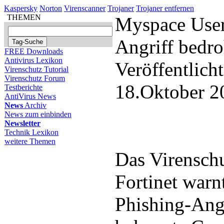
Kaspersky
Norton
Virenscanner
Trojaner
Trojaner entfernen
THEMEN
Myspace User
Angriff bedro
FREE Downloads
Antivirus Lexikon
Veröffentlich
Virenschutz Tutorial
Virenschutz Forum
18.Oktober 2
Testberichte
AntiVirus News
News
Archiv
News zum einbinden
Newsletter
Technik Lexikon
weitere Themen
Das Virensch
Fortinet warn
Phishing-Angr