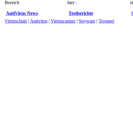
Bereich
hier :
e
AntiVirus News
Testberichte
Virenschutz
|
Antivirus
|
Virenscanner
|
Spyware
|
Trojaner