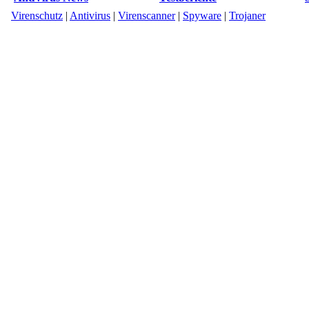
Virenschutz
|
Antivirus
|
Virenscanner
|
Spyware
|
Trojaner