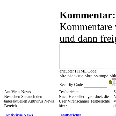
Kommentar:
Kommentare
und dann frei
erlaubter HTML Code:
<b> <i> <em> <br> <strong> <blo
Security Code
AntiVirus News
Testberichte
S
Besuchen Sie auch den
Nach Herstellern geordnet, die
N
tagesaktuellen Antivirus News
User Virenscanner Testberichte
V
Bereich
hier :
e
AntiVirus News
Testberichte