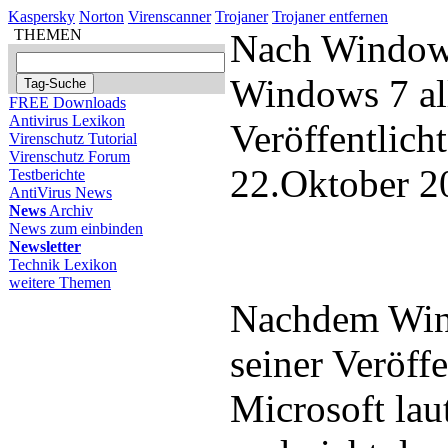
Kaspersky
Norton
Virenscanner
Trojaner
Trojaner entfernen
THEMEN
Nach Windows
Windows 7 all
FREE Downloads
Antivirus Lexikon
Veröffentlich
Virenschutz Tutorial
Virenschutz Forum
22.Oktober 2
Testberichte
AntiVirus News
News
Archiv
News zum einbinden
Newsletter
Technik Lexikon
weitere Themen
Nachdem Win
seiner Veröff
Microsoft lau