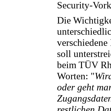
Security-Vor
Die Wichtigke
unterschiedli
verschiedene 
soll unterstre
beim TÜV Rhe
Worten: "
Wir
oder geht man
Zugangsdaten
restlichen Da