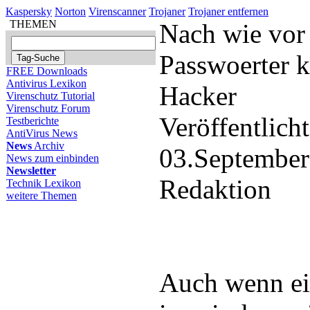
Kaspersky
Norton
Virenscanner
Trojaner
Trojaner entfernen
THEMEN
Nach wie vor 
Passwoerter k
FREE Downloads
Antivirus Lexikon
Hacker
Virenschutz Tutorial
Virenschutz Forum
Veröffentlich
Testberichte
AntiVirus News
News
Archiv
03.September
News zum einbinden
Newsletter
Redaktion
Technik Lexikon
weitere Themen
Auch wenn eig