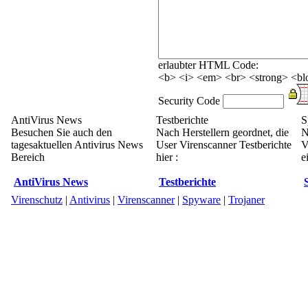
erlaubter HTML Code:
<b> <i> <em> <br> <strong> <blo
Security Code
AntiVirus News
Testberichte
S
Besuchen Sie auch den
Nach Herstellern geordnet, die
N
tagesaktuellen Antivirus News
User Virenscanner Testberichte
V
Bereich
hier :
e
AntiVirus News
Testberichte
Virenschutz
|
Antivirus
|
Virenscanner
|
Spyware
|
Trojaner