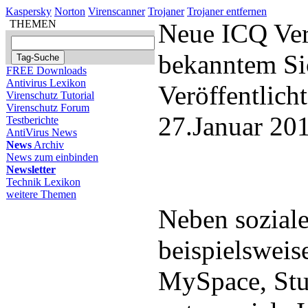
Kaspersky
Norton
Virenscanner
Trojaner
Trojaner entfernen
THEMEN
Neue ICQ Ver
bekanntem Si
FREE Downloads
Antivirus Lexikon
Veröffentlich
Virenschutz Tutorial
Virenschutz Forum
27.Januar 20
Testberichte
AntiVirus News
News
Archiv
News zum einbinden
Newsletter
Technik Lexikon
weitere Themen
Neben sozial
beispielsweis
MySpace, St