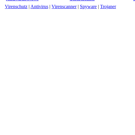
Virenschutz
|
Antivirus
|
Virenscanner
|
Spyware
|
Trojaner