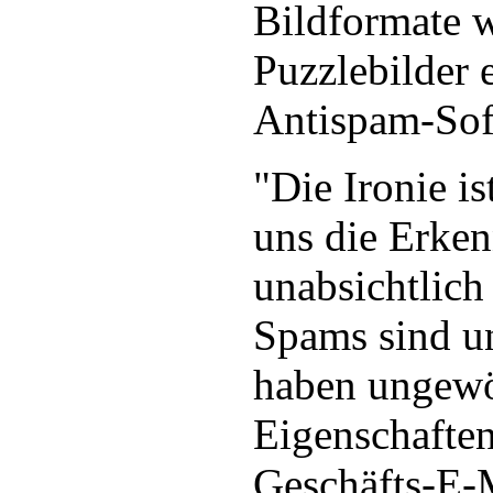
Bildformate 
Puzzlebilder 
Antispam-Sof
"Die Ironie is
uns die Erke
unabsichtlich
Spams sind u
haben ungewö
Eigenschaften
Geschäfts-E-M