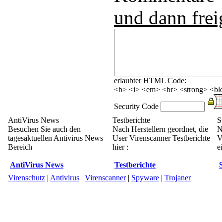
und dann frei
erlaubter HTML Code:
<b> <i> <em> <br> <strong> <blo
Security Code
AntiVirus News
Testberichte
S
Besuchen Sie auch den
Nach Herstellern geordnet, die
N
tagesaktuellen Antivirus News
User Virenscanner Testberichte
V
Bereich
hier :
e
AntiVirus News
Testberichte
Virenschutz
|
Antivirus
|
Virenscanner
|
Spyware
|
Trojaner