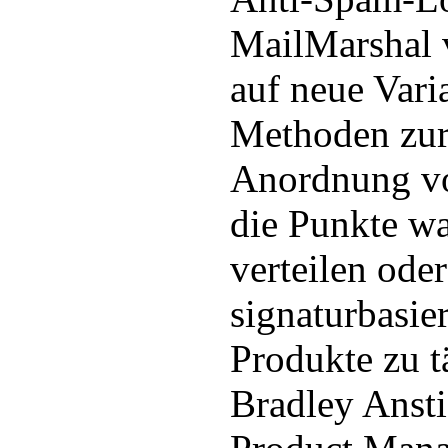
MailMarshal
auf neue Vari
Methoden zur
Anordnung vo
die Punkte wa
verteilen ode
signaturbasie
Produkte zu t
Bradley Ansti