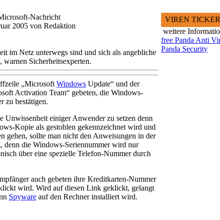
 Microsoft-Nachricht
VIREN TICKE
ruar 2005 von Redaktion
weitere Informati
free Panda Anti Vi
Panda Security
eit im Netz unterwegs sind und sich als angebliche
, warnen Sicherheitsexperten.
ffzeile „Microsoft
Windows
Update“ und der
soft Activation Team“ gebeten, die Windows-
r zu bestätigen.
ie Unwissenheit einiger Anwender zu setzen denn
ndows-Kopie als gestohlen gekennzeichnet wird und
en gehen, sollte man nicht den Anweisungen in der
ug, denn die Windows-Seriennummer wird nur
fonisch über eine spezielle Telefon-Nummer durch
Empfänger auch gebeten ihre Kreditkarten-Nummer
ickt wird. Wird auf diesen Link geklickt, gelangt
ann
Spyware
auf den Rechner installiert wird.