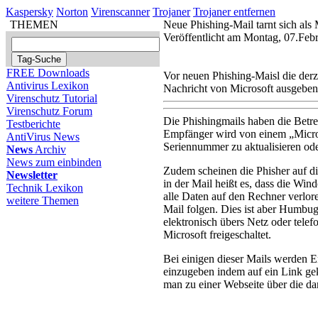
Kaspersky
Norton
Virenscanner
Trojaner
Trojaner entfernen
THEMEN
Neue Phishing-Mail tarnt sich als
Veröffentlicht am Montag, 07.Feb
FREE Downloads
Vor neuen Phishing-Maisl die derz
Antivirus Lexikon
Nachricht von Microsoft ausgeben
Virenschutz Tutorial
Virenschutz Forum
Die Phishingmails haben die Betre
Testberichte
Empfänger wird von einem „Micro
AntiVirus News
Seriennummer zu aktualisieren ode
News
Archiv
News zum einbinden
Zudem scheinen die Phisher auf d
Newsletter
in der Mail heißt es, dass die Wi
Technik Lexikon
alle Daten auf den Rechner verlor
weitere Themen
Mail folgen. Dies ist aber Humb
elektronisch übers Netz oder tele
Microsoft freigeschaltet.
Bei einigen dieser Mails werden 
einzugeben indem auf ein Link gekl
man zu einer Webseite über die d