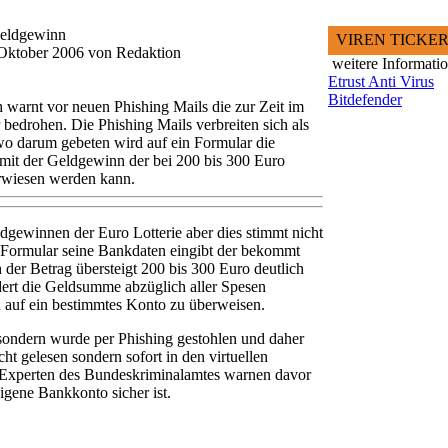
Geldgewinn
VIREN TICKE
.Oktober 2006 von Redaktion
weitere Informati
Etrust Anti Virus
Bitdefender
 warnt vor neuen Phishing Mails die zur Zeit im
 bedrohen. Die Phishing Mails verbreiten sich als
o darum gebeten wird auf ein Formular die
mit der Geldgewinn der bei 200 bis 300 Euro
erwiesen werden kann.
dgewinnen der Euro Lotterie aber dies stimmt nicht
 Formular seine Bankdaten eingibt der bekommt
 der Betrag übersteigt 200 bis 300 Euro deutlich
ert die Geldsumme abzüglich aller Spesen
auf ein bestimmtes Konto zu überweisen.
sondern wurde per Phishing gestohlen und daher
cht gelesen sondern sofort in den virtuellen
 Experten des Bundeskriminalamtes warnen davor
igene Bankkonto sicher ist.