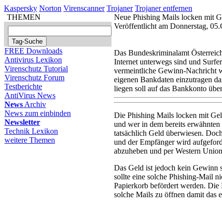
Kaspersky
Norton
Virenscanner
Trojaner
Trojaner entfernen
THEMEN
Neue Phishing Mails locken mit 
Veröffentlicht am Donnerstag, 05
FREE Downloads
Das Bundeskriminalamt Österreich
Antivirus Lexikon
Internet unterwegs sind und Surfer
Virenschutz Tutorial
vermeintliche Gewinn-Nachricht w
Virenschutz Forum
eigenen Bankdaten einzutragen da
Testberichte
liegen soll auf das Bankkonto üb
AntiVirus News
News
Archiv
News zum einbinden
Die Phishing Mails locken mit Gel
Newsletter
und wer in dem bereits erwähnten
Technik Lexikon
tatsächlich Geld überwiesen. Doch
weitere Themen
und der Empfänger wird aufgeford
abzuheben und per Western Union 
Das Geld ist jedoch kein Gewinn 
sollte eine solche Phishing-Mail ni
Papierkorb befördert werden. Die
solche Mails zu öffnen damit das e