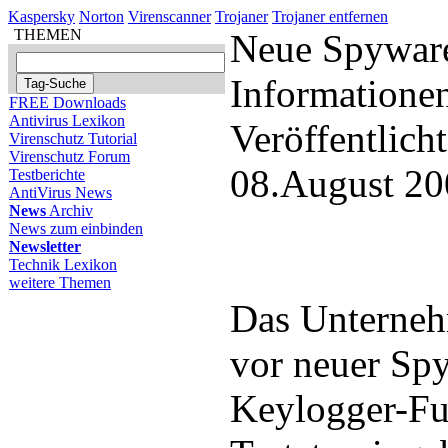
Kaspersky
Norton
Virenscanner
Trojaner
Trojaner entfernen
THEMEN
Neue Spyware 
Informatione
FREE Downloads
Antivirus Lexikon
Veröffentlich
Virenschutz Tutorial
Virenschutz Forum
08.August 20
Testberichte
AntiVirus News
News
Archiv
News zum einbinden
Newsletter
Technik Lexikon
weitere Themen
Das Unterneh
vor neuer Spy
Keylogger-Fu