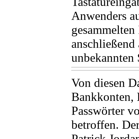
Tastatureinga
Anwenders au
gesammelten 
anschließend 
unbekannten S
Von diesen Da
Bankkonten, 
Passwörter v
betroffen. De
Patrick Jordan