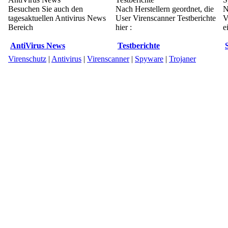
Besuchen Sie auch den
Nach Herstellern geordnet, die
N
tagesaktuellen Antivirus News
User Virenscanner Testberichte
V
Bereich
hier :
e
AntiVirus News
Testberichte
Virenschutz
|
Antivirus
|
Virenscanner
|
Spyware
|
Trojaner