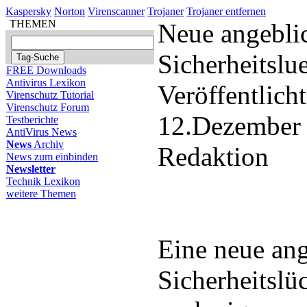
Kaspersky
Norton
Virenscanner
Trojaner
Trojaner entfernen
THEMEN
Neue angebli
Sicherheitslu
FREE Downloads
Antivirus Lexikon
Veröffentlich
Virenschutz Tutorial
Virenschutz Forum
12.Dezember
Testberichte
AntiVirus News
News
Archiv
Redaktion
News zum einbinden
Newsletter
Technik Lexikon
weitere Themen
Eine neue an
Sicherheitslü