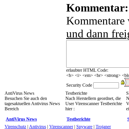
Kommentar:
Kommentare
und dann frei
erlaubter HTML Code:
<b> <i> <em> <br> <strong> <blo
Security Code
AntiVirus News
Testberichte
S
Besuchen Sie auch den
Nach Herstellern geordnet, die
N
tagesaktuellen Antivirus News
User Virenscanner Testberichte
V
Bereich
hier :
e
AntiVirus News
Testberichte
Virenschutz
|
Antivirus
|
Virenscanner
|
Spyware
|
Trojaner