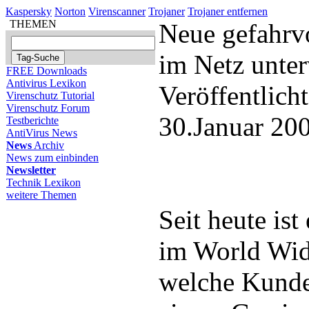
Kaspersky
Norton
Virenscanner
Trojaner
Trojaner entfernen
THEMEN
Neue gefahrv
im Netz unte
FREE Downloads
Antivirus Lexikon
Veröffentlich
Virenschutz Tutorial
Virenschutz Forum
30.Januar 20
Testberichte
AntiVirus News
News
Archiv
News zum einbinden
Newsletter
Technik Lexikon
weitere Themen
Seit heute is
im World Wi
welche Kunde