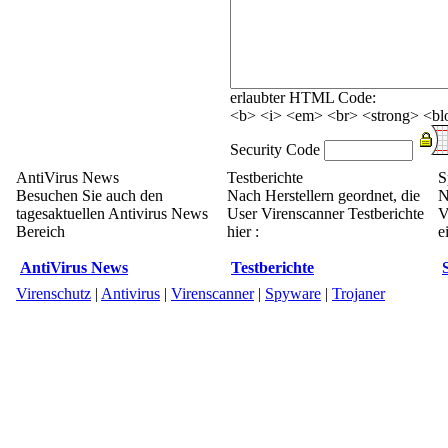
erlaubter HTML Code:
<b> <i> <em> <br> <strong> <blo
Security Code
AntiVirus News
Testberichte
S
Besuchen Sie auch den
Nach Herstellern geordnet, die
N
tagesaktuellen Antivirus News
User Virenscanner Testberichte
V
Bereich
hier :
e
AntiVirus News
Testberichte
Virenschutz
|
Antivirus
|
Virenscanner
|
Spyware
|
Trojaner